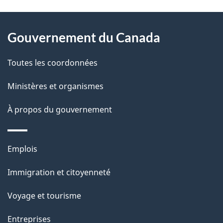
D
À
é
propos
Gouvernement du Canada
t
de
a
Toutes les coordonnées
ce
i
site
Ministères et organismes
l
s
À propos du gouvernement
d
e
Thèmes
Emplois
l
et
a
Immigration et citoyenneté
sujets
p
Voyage et tourisme
a
g
Entreprises