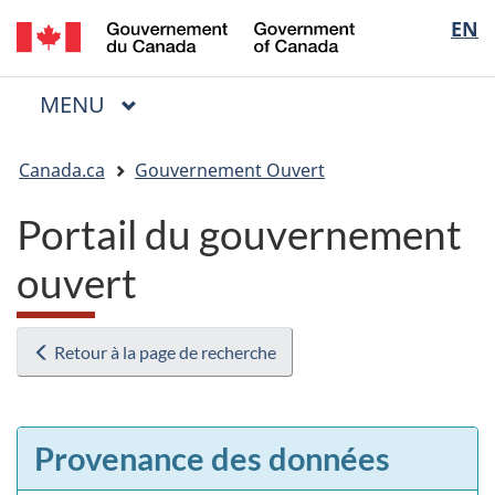
/
Sélectio
EN
Passer
Passer
Passer
Government
au
à
à
de
of
contenu
« Au
la
la
Canada
MENU
PRINCIPAL
principal
sujet
version
Menu
langue
du
HTML
Vous
gouvernement »
simplifiée
Canada.ca
Gouvernement Ouvert
êtes
ici
Portail du gouvernement
:
ouvert
Retour à la page de recherche
Provenance des données