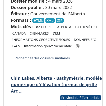
Dossier modifié :
4 mars 2026
Dossier publié :
30 mars 2022
Éditeur :
Gouvernement de l'Alberta
Formats :
HTML
XML
ZIP
Mots clés :
82 HEURES
ALBERTA
BATHYMÉTRIE
CANADA
CHIN-LAKES
DEM
INFORMATIONS GÉOSCIENTIFIQUES
DONNÉES SIG
LACS
Information gouvernementale
Recherchez des dossiers similaires
Chin Lakes, Alberta - Bathymétrie, modèle
numérique d'élévation (format de grille
Arc …
Provinciale / Territoriale