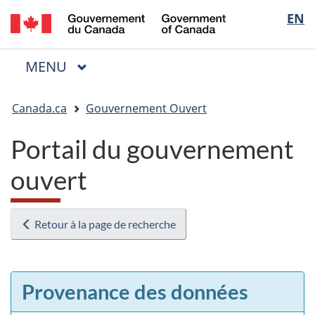
/
Sélectio
EN
Passer
Passer
Passer
Government
au
à
à
de
of
contenu
« Au
la
la
Canada
MENU
PRINCIPAL
principal
sujet
version
Menu
langue
du
HTML
Vous
gouvernement »
simplifiée
Canada.ca
Gouvernement Ouvert
êtes
ici
Portail du gouvernement
:
ouvert
Retour à la page de recherche
Provenance des données