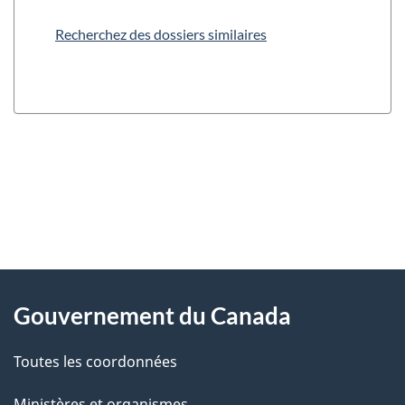
Recherchez des dossiers similaires
"
D
À
é
propos
Gouvernement du Canada
t
de
a
Toutes les coordonnées
ce
i
site
Ministères et organismes