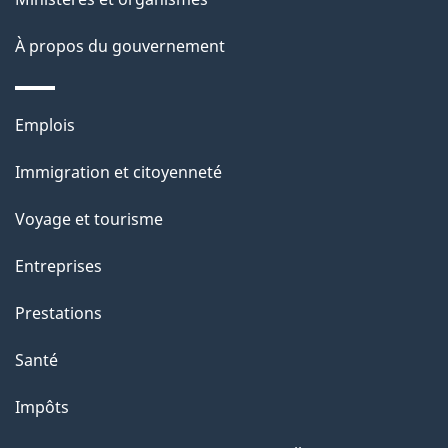
l
s
À propos du gouvernement
d
e
Thèmes
Emplois
l
et
a
Immigration et citoyenneté
sujets
p
Voyage et tourisme
a
g
Entreprises
e
Prestations
"
Santé
Impôts