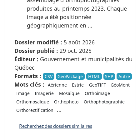
assemblage d'orthophotographies
produites au printemps 2023. Chaque
image a été positionnée
géographiquement en …
Dossier modifié :
5 août 2026
Dossier publié :
29 oct. 2025
Éditeur :
Gouvernement et municipalités du
Québec
Formats :
CSV
GeoPackage
HTML
SHP
Autre
Mots clés :
Aérienne
Estrie
GeoTIFF
GéoMont
Image
Imagerie
Mosaïque
Orthoimage
Orthomosaïque
Orthophoto
Orthophotographie
...
Orthorectification
Recherchez des dossiers similaires