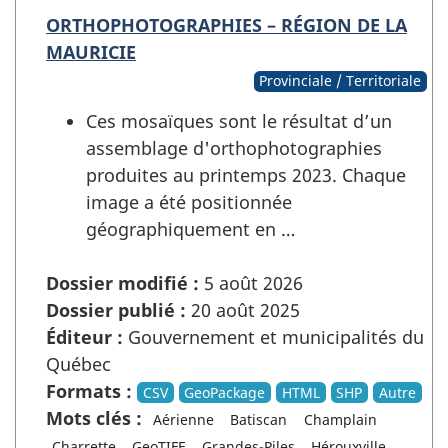
ORTHOPHOTOGRAPHIES – RÉGION DE LA
MAURICIE
Provinciale / Territoriale
Ces mosaïques sont le résultat d’un
assemblage d'orthophotographies
produites au printemps 2023. Chaque
image a été positionnée
géographiquement en …
Dossier modifié :
5 août 2026
Dossier publié :
20 août 2025
Éditeur :
Gouvernement et municipalités du
Québec
Formats :
CSV
GeoPackage
HTML
SHP
Autre
Mots clés :
Aérienne
Batiscan
Champlain
Charrette
GeoTIFF
Grandes-Piles
Hérouxville