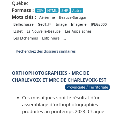
Québec
Formats :
CSV
HTML
SHP
Autre
Mots clés :
Aérienne
Beauce-Sartigan
Bellechasse
GeoTIFF
Image
Imagerie
JPEG2000
LIslet
La Nouvelle-Beauce
Les Appalaches
...
Les Etchemins
Lotbinière
Recherchez des dossiers similaires
ORTHOPHOTOGRAPHIES - MRC DE
CHARLEVOIX ET MRC DE CHARLEVOIX-EST
Provinciale / Territoriale
Ces mosaïques sont le résultat d’un
assemblage d'orthophotographies
produites au printemps 2023. Chaque