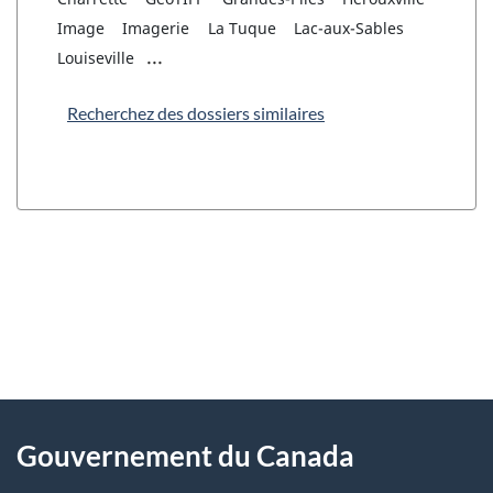
Image
Imagerie
La Tuque
Lac-aux-Sables
...
Louiseville
Recherchez des dossiers similaires
"
D
À
é
propos
Gouvernement du Canada
t
de