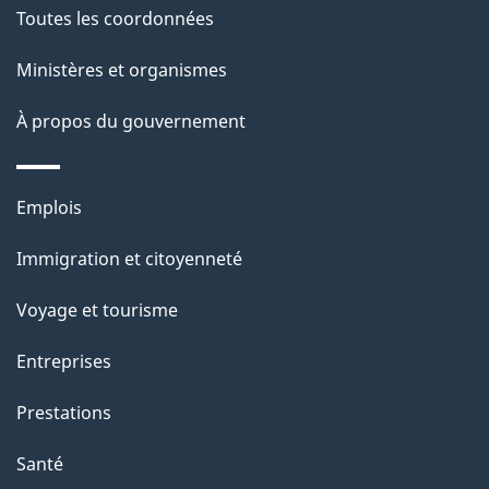
a
Toutes les coordonnées
ce
i
site
Ministères et organismes
l
s
À propos du gouvernement
d
e
Thèmes
Emplois
l
et
a
Immigration et citoyenneté
sujets
p
Voyage et tourisme
a
g
Entreprises
e
Prestations
"
Santé