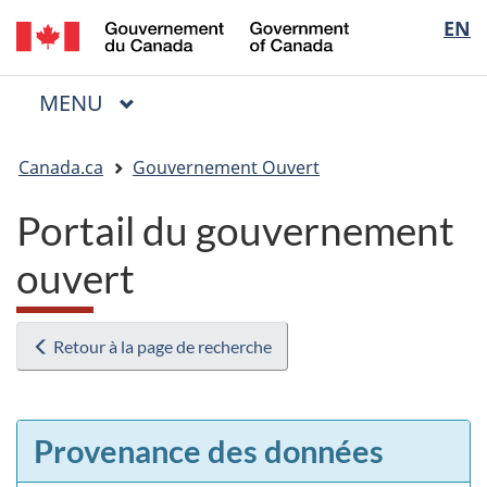
/
Sélectio
EN
Passer
Passer
Passer
Government
au
à
à
de
of
contenu
« Au
la
la
Canada
MENU
PRINCIPAL
principal
sujet
version
Menu
langue
du
HTML
Vous
gouvernement »
simplifiée
Canada.ca
Gouvernement Ouvert
êtes
ici
Portail du gouvernement
:
ouvert
Retour à la page de recherche
Provenance des données