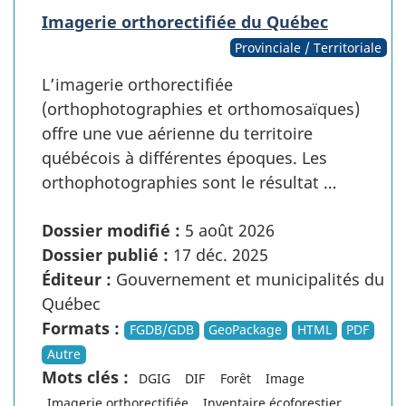
Imagerie orthorectifiée du Québec
Provinciale / Territoriale
L’imagerie orthorectifiée
(orthophotographies et orthomosaïques)
offre une vue aérienne du territoire
québécois à différentes époques. Les
orthophotographies sont le résultat …
Dossier modifié :
5 août 2026
Dossier publié :
17 déc. 2025
Éditeur :
Gouvernement et municipalités du
Québec
Formats :
FGDB/GDB
GeoPackage
HTML
PDF
Autre
Mots clés :
DGIG
DIF
Forêt
Image
Imagerie orthorectifiée
Inventaire écoforestier