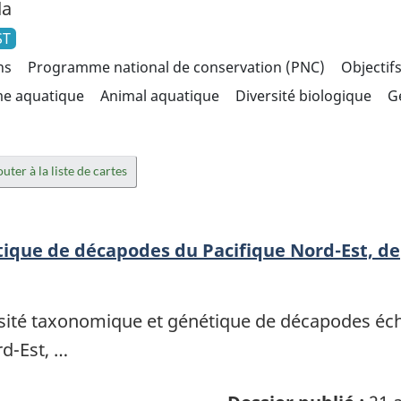
da
ST
ns
Programme national de conservation (PNC)
Objectif
me aquatique
Animal aquatique
Diversité biologique
G
uter à la liste de cartes
ique de décapodes du Pacifique Nord-Est, de
ersité taxonomique et génétique de décapodes éch
d-Est, …