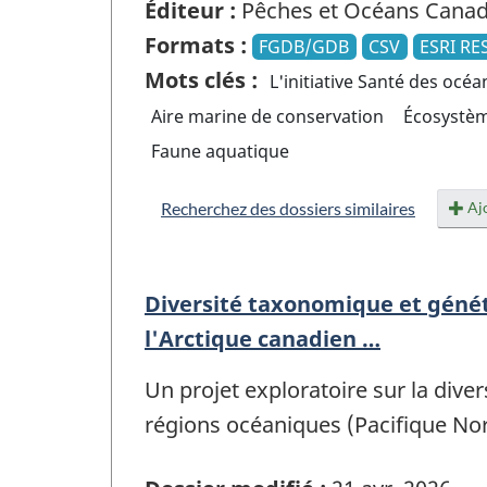
Éditeur :
Pêches et Océans Cana
Formats :
FGDB/GDB
CSV
ESRI RE
Mots clés :
L'initiative Santé des océa
Aire marine de conservation
Écosystè
Faune aquatique
Ajo
Recherchez des dossiers similaires
Diversité taxonomique et génét
l'Arctique canadien …
Un projet exploratoire sur la div
régions océaniques (Pacifique Nor