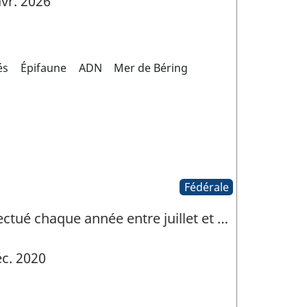
vr. 2026
és
Épifaune
ADN
Mer de Béring
Fédérale
ectué chaque année entre juillet et …
c. 2020