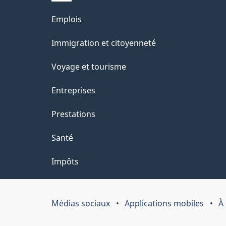
site
l
Thèmes
Emplois
s
et
Immigration et citoyenneté
d
sujets
e
Voyage et tourisme
l
Entreprises
a
Prestations
p
a
Santé
g
Impôts
e
"
Médias sociaux
Applications mobiles
À
Organisation
du