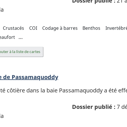
Dossier publié :
21 a
da
Crustacés
COI
Codage à barres
Benthos
Invertébr
...
eaufort
uter à la liste de cartes
aie de Passamaquoddy
sité côtière dans la baie Passamaquoddy a été eff
Dossier publié :
7 dé
da