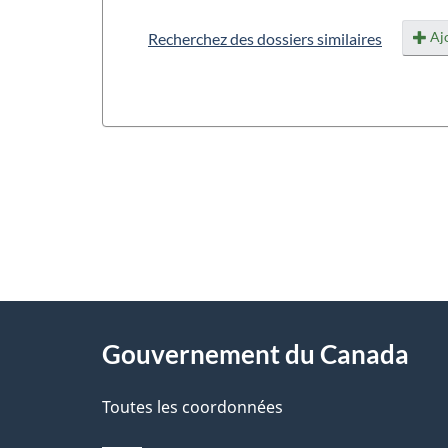
Ajo
Recherchez des dossiers similaires
"
D
À
é
propos
Gouvernement du Canada
t
de
a
Toutes les coordonnées
ce
i