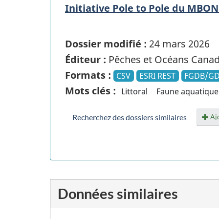
Initiative Pole to Pole du MBON
Dossier modifié :
24 mars 2026
Éditeur :
Pêches et Océans Cana
Formats :
CSV
ESRI REST
FGDB/G
Mots clés :
Littoral
Faune aquatique
Ajo
Recherchez des dossiers similaires
Données similaires