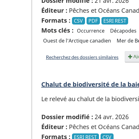
Dossier modifié :
21 avr. 2026
Éditeur :
Pêches et Océans Cana
Formats :
CSV
PDF
ESRI REST
Mots clés :
Occurrence
Décapodes
Ouest de l'Arctique canadien
Mer de B
Ajo
Recherchez des dossiers similaires
Chalut de biodiversité de la b
Le relevé au chalut de la biodiver
Dossier modifié :
24 avr. 2026
Éditeur :
Pêches et Océans Cana
Formats :
ESRI REST
CSV