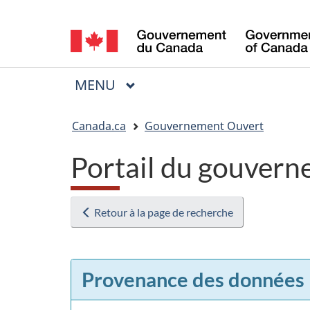
Sélection
de
la
MENU
PRINCIPAL
Menu
langue
Vous
Canada.ca
Gouvernement Ouvert
êtes
Portail du gouvern
ici
:
Retour à la page de recherche
Provenance des données