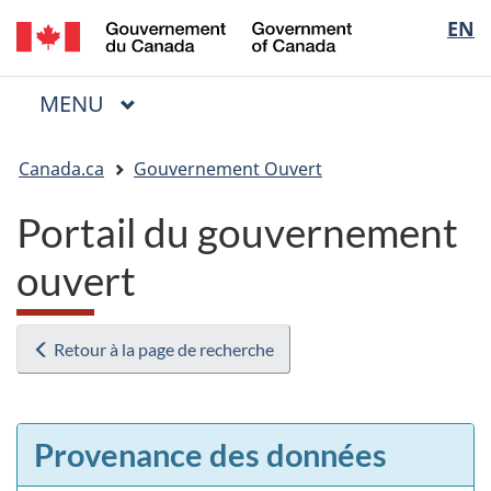
/
Sélectio
EN
Passer
Passer
Passer
Government
au
à
à
de
of
contenu
« Au
la
la
Canada
MENU
PRINCIPAL
principal
sujet
version
Menu
langue
du
HTML
Vous
gouvernement »
simplifiée
Canada.ca
Gouvernement Ouvert
êtes
ici
Portail du gouvernement
:
ouvert
Retour à la page de recherche
Provenance des données