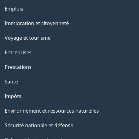
e
Thèmes
Emplois
l
et
a
Immigration et citoyenneté
sujets
p
Voyage et tourisme
a
g
Entreprises
e
Prestations
"
Santé
Impôts
Environnement et ressources naturelles
Sécurité nationale et défense