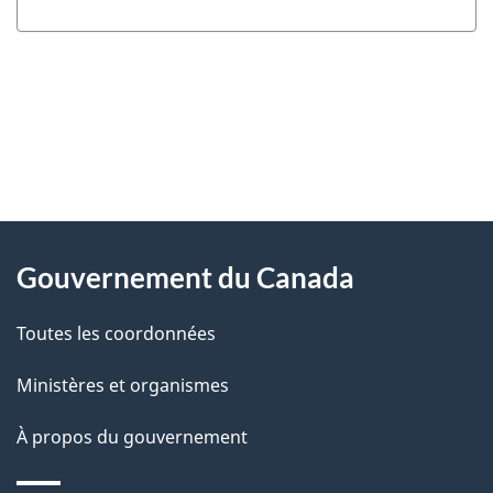
"
D
À
é
propos
Gouvernement du Canada
t
de
a
Toutes les coordonnées
ce
i
site
Ministères et organismes
l
s
À propos du gouvernement
d