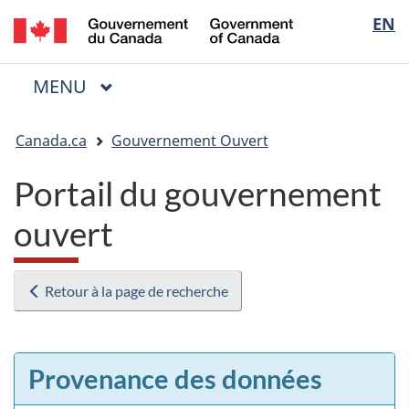
/
Sélectio
EN
Passer
Passer
Passer
Government
au
à
à
de
of
contenu
« Au
la
la
Canada
MENU
PRINCIPAL
principal
sujet
version
Menu
langue
du
HTML
Vous
gouvernement »
simplifiée
Canada.ca
Gouvernement Ouvert
êtes
ici
Portail du gouvernement
:
ouvert
Retour à la page de recherche
Provenance des données