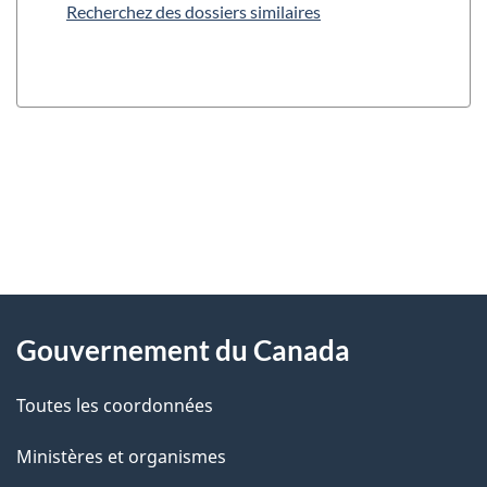
Recherchez des dossiers similaires
"
D
À
é
propos
Gouvernement du Canada
t
de
a
Toutes les coordonnées
ce
i
site
Ministères et organismes
l