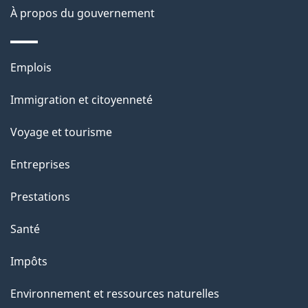
s
À propos du gouvernement
d
e
Thèmes
Emplois
l
et
a
Immigration et citoyenneté
sujets
p
Voyage et tourisme
a
g
Entreprises
e
Prestations
"
Santé
Impôts
Environnement et ressources naturelles