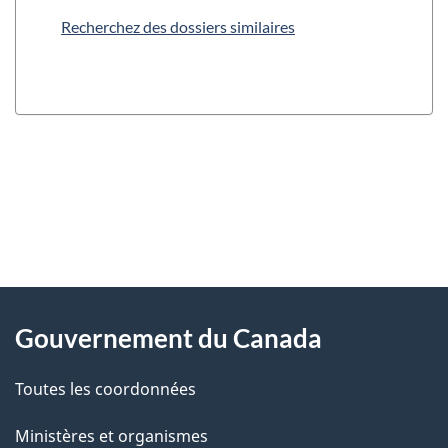
Recherchez des dossiers similaires
"
D
À
é
propos
Gouvernement du Canada
t
de
a
Toutes les coordonnées
ce
i
site
Ministères et organismes
l