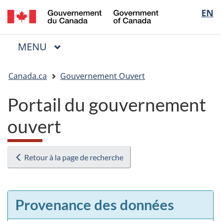
/
Sélectio
EN
Passer
Passer
Passer
Government
au
à
à
de
of
contenu
« Au
la
la
Canada
MENU
PRINCIPAL
principal
sujet
version
Menu
langue
du
HTML
Vous
gouvernement »
simplifiée
Canada.ca
Gouvernement Ouvert
êtes
ici
Portail du gouvernement
:
ouvert
Retour à la page de recherche
Provenance des données