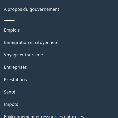
s
À propos du gouvernement
d
e
Thèmes
Emplois
l
et
a
Immigration et citoyenneté
sujets
p
Voyage et tourisme
a
g
Entreprises
e
Prestations
"
Santé
Impôts
Environnement et ressources naturelles