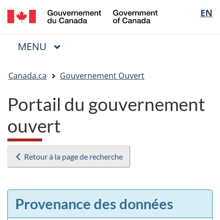
/
Sélectio
EN
Passer
Passer
Passer
Government
au
à
à
de
of
contenu
« Au
la
la
Canada
MENU
PRINCIPAL
principal
sujet
version
Menu
langue
du
HTML
Vous
gouvernement »
simplifiée
Canada.ca
Gouvernement Ouvert
êtes
ici
Portail du gouvernement
:
ouvert
Retour à la page de recherche
Provenance des données