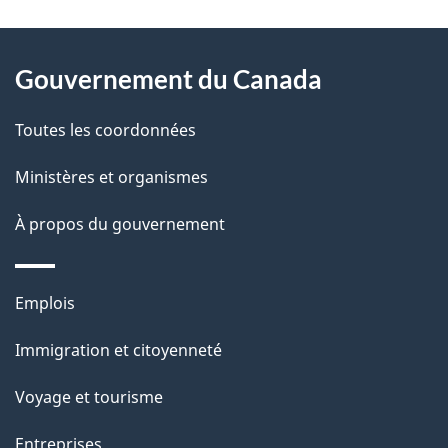
D
À
é
propos
Gouvernement du Canada
t
de
a
Toutes les coordonnées
ce
i
site
Ministères et organismes
l
s
À propos du gouvernement
d
e
Thèmes
Emplois
l
et
a
Immigration et citoyenneté
sujets
p
Voyage et tourisme
a
g
Entreprises