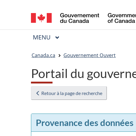
Sélection
de
la
MENU
PRINCIPAL
Menu
langue
Vous
Canada.ca
Gouvernement Ouvert
êtes
Portail du gouvern
ici
:
Retour à la page de recherche
Provenance des données