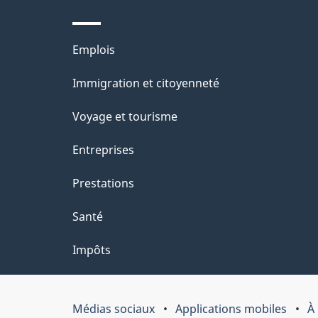
ce
i
site
l
Thèmes
Emplois
s
et
Immigration et citoyenneté
d
sujets
e
Voyage et tourisme
l
Entreprises
a
Prestations
p
a
Santé
g
Impôts
e
"
Médias sociaux
Applications mobiles
À
Organisation