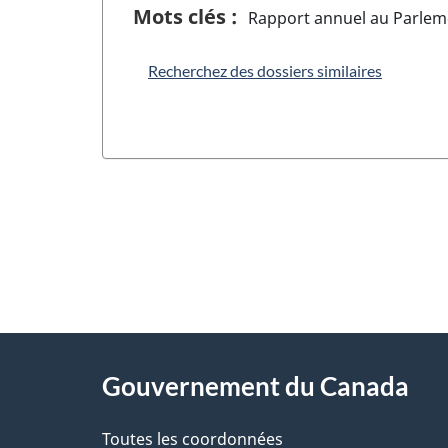
Mots clés :
Rapport annuel au Parlem
Recherchez des dossiers similaires
"
D
À
é
propos
Gouvernement du Canada
t
de
a
Toutes les coordonnées