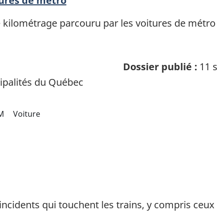
tures de métro
kilométrage parcouru par les voitures de métro 
Dossier publié :
11 s
palités du Québec
M
Voiture
 incidents qui touchent les trains, y compris ceu