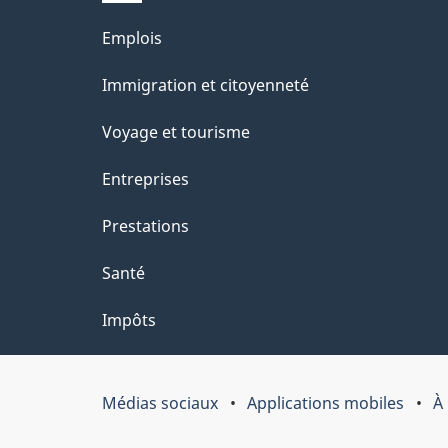
site
l
Thèmes
Emplois
s
et
Immigration et citoyenneté
d
sujets
e
Voyage et tourisme
l
Entreprises
a
Prestations
p
a
Santé
g
Impôts
e
"
Médias sociaux
Applications mobiles
À
Organisation
du