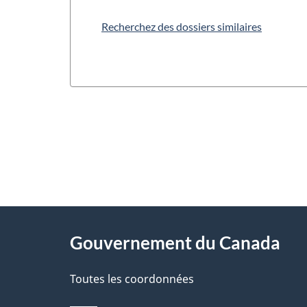
Recherchez des dossiers similaires
"
D
À
é
propos
Gouvernement du Canada
t
de
a
Toutes les coordonnées
ce
i