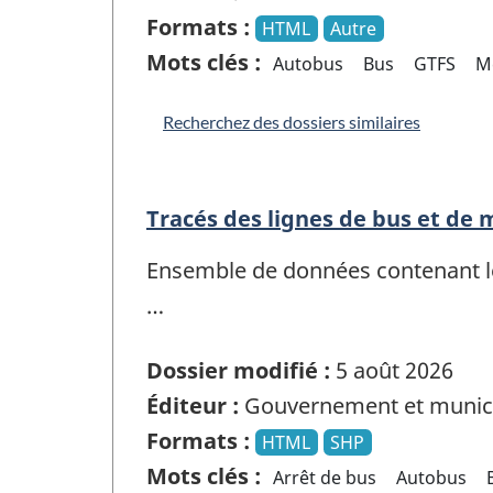
Formats :
HTML
Autre
Mots clés :
Autobus
Bus
GTFS
M
Recherchez des dossiers similaires
Tracés des lignes de bus et de 
Ensemble de données contenant les
…
Dossier modifié :
5 août 2026
Éditeur :
Gouvernement et munici
Formats :
HTML
SHP
Mots clés :
Arrêt de bus
Autobus