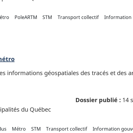
étro
PoleARTM
STM
Transport collectif
Information
métro
 informations géospatiales des tracés et des ar
Dossier publié :
14 s
palités du Québec
Bus
Métro
STM
Transport collectif
Information gou