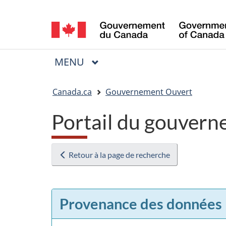
Sélection
de
la
MENU
PRINCIPAL
Menu
langue
Vous
Canada.ca
Gouvernement Ouvert
êtes
Portail du gouvern
ici
:
Retour à la page de recherche
Provenance des données