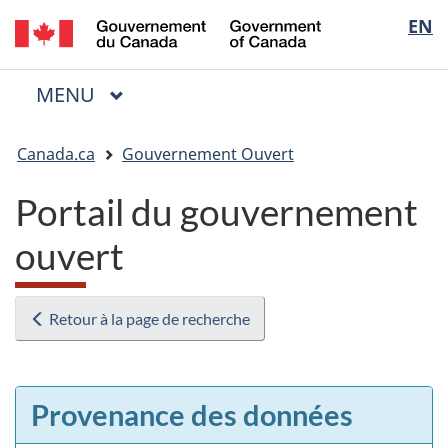
/
Sélectio
EN
Passer
Passer
Passer
Government
au
à
à
de
of
contenu
« Au
la
la
Canada
MENU
PRINCIPAL
principal
sujet
version
Menu
langue
du
HTML
Vous
gouvernement »
simplifiée
Canada.ca
Gouvernement Ouvert
êtes
ici
Portail du gouvernement
:
ouvert
Retour à la page de recherche
Provenance des données