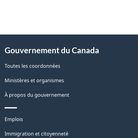
"
D
À
é
propos
Gouvernement du Canada
t
de
a
Toutes les coordonnées
ce
i
site
Ministères et organismes
l
s
À propos du gouvernement
d
e
Thèmes
Emplois
l
et
a
Immigration et citoyenneté
sujets