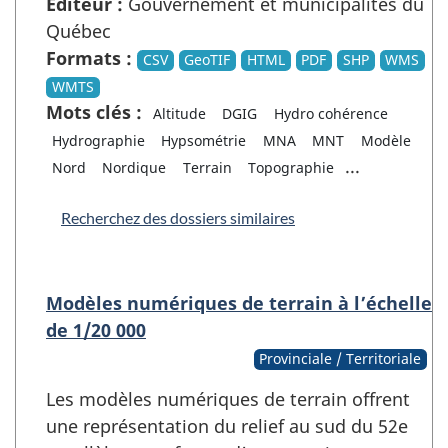
Éditeur :
Gouvernement et municipalités du
Québec
Formats :
CSV
GeoTIF
HTML
PDF
SHP
WMS
WMTS
Mots clés :
Altitude
DGIG
Hydro cohérence
Hydrographie
Hypsométrie
MNA
MNT
Modèle
...
Nord
Nordique
Terrain
Topographie
Recherchez des dossiers similaires
Modèles numériques de terrain à l’échelle
de 1/20 000
Provinciale / Territoriale
Les modèles numériques de terrain offrent
une représentation du relief au sud du 52e