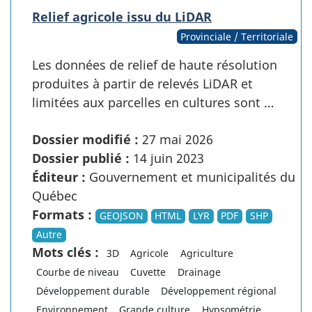
Relief agricole issu du LiDAR
Provinciale / Territoriale
Les données de relief de haute résolution
produites à partir de relevés LiDAR et
limitées aux parcelles en cultures sont …
Dossier modifié :
27 mai 2026
Dossier publié :
14 juin 2023
Éditeur :
Gouvernement et municipalités du
Québec
Formats :
GEOJSON
HTML
LYR
PDF
SHP
Autre
Mots clés :
3D
Agricole
Agriculture
Courbe de niveau
Cuvette
Drainage
Développement durable
Développement régional
Environnement
Grande culture
Hypsométrie