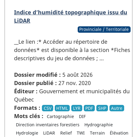
Indice d’humidité topographique issu du
LiDAR
Provinciale / Territoriale
__Le lien :* Accéder au répertoire de
données* est disponible à la section *Fiches
descriptives du jeu de données ; …
Dossier modifié :
5 août 2026
Dossier publié :
27 nov. 2020
Éditeur :
Gouvernement et municipalités du
Québec
Formats :
CSV
HTML
LYR
PDF
SHP
Autre
Mots clés :
Cartographie
DIF
Direction inventaires forestiers
Hydrographie
Hydrologie
LiDAR
Relief
TWI
Terrain
Élévation