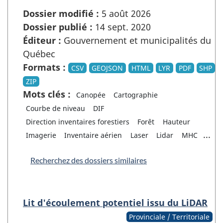
Dossier modifié :
5 août 2026
Dossier publié :
14 sept. 2020
Éditeur :
Gouvernement et municipalités du
Québec
Formats :
CSV
GEOJSON
HTML
LYR
PDF
SHP
ZIP
Mots clés :
Canopée
Cartographie
Courbe de niveau
DIF
Direction inventaires forestiers
Forêt
Hauteur
...
Imagerie
Inventaire aérien
Laser
Lidar
MHC
Recherchez des dossiers similaires
Lit d'écoulement potentiel issu du LiDAR
Provinciale / Territoriale