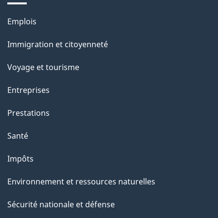
e
Thèmes
Emplois
l
et
a
Immigration et citoyenneté
sujets
p
Voyage et tourisme
a
g
Entreprises
e
Prestations
"
Santé
Impôts
Environnement et ressources naturelles
Sécurité nationale et défense