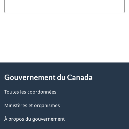
"
D
À
é
propos
Gouvernement du Canada
t
de
a
Toutes les coordonnées
ce
i
site
Ministères et organismes
l
s
À propos du gouvernement
d