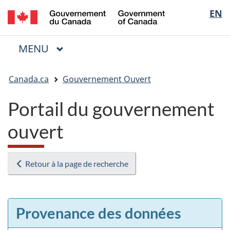
/
Sélectio
EN
Passer
Passer
Passer
Government
au
à
à
de
of
contenu
« Au
la
la
Canada
MENU
PRINCIPAL
principal
sujet
version
Menu
langue
du
HTML
Vous
gouvernement »
simplifiée
Canada.ca
Gouvernement Ouvert
êtes
ici
Portail du gouvernement
:
ouvert
Retour à la page de recherche
Provenance des données