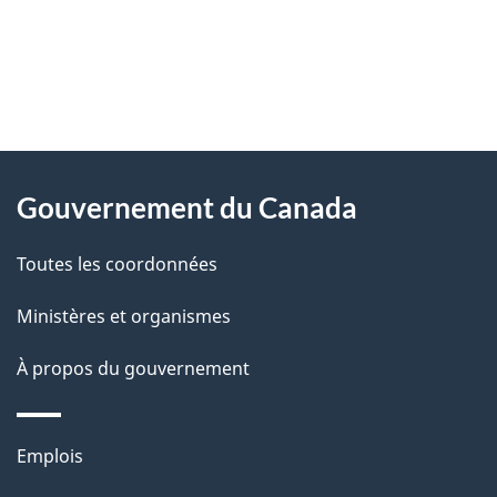
"
D
À
é
propos
Gouvernement du Canada
t
de
a
Toutes les coordonnées
ce
i
site
Ministères et organismes
l
s
À propos du gouvernement
d
e
Thèmes
Emplois
l
et