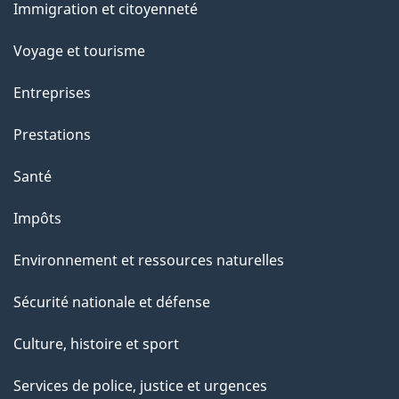
a
Immigration et citoyenneté
sujets
p
Voyage et tourisme
a
g
Entreprises
e
Prestations
"
Santé
Impôts
Environnement et ressources naturelles
Sécurité nationale et défense
Culture, histoire et sport
Services de police, justice et urgences