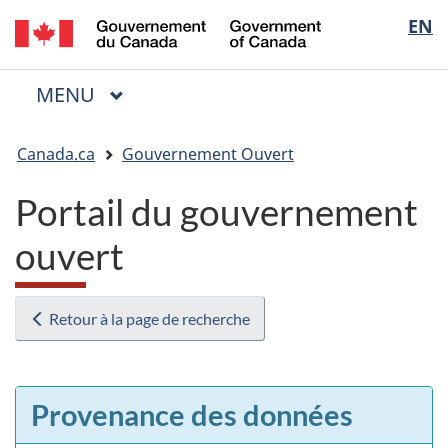
/
Sélectio
EN
Passer
Passer
Passer
Government
au
à
à
de
of
contenu
« Au
la
la
Canada
MENU
PRINCIPAL
principal
sujet
version
Menu
langue
du
HTML
Vous
gouvernement »
simplifiée
Canada.ca
Gouvernement Ouvert
êtes
ici
Portail du gouvernement
:
ouvert
Retour à la page de recherche
Provenance des données