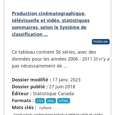
Production cinématographique,
télévisuelle et vidéo, statistiques
sommaires, selon le Système de
classification …
Fédérale
Ce tableau contient 56 séries, avec des
données pour les années 2006 - 2011 (il n'y a
pas nécessairement de …
Dossier modifié :
17 janv. 2023
Dossier publié :
27 juin 2018
Éditeur :
Statistique Canada
Formats :
CSV
XML
HTML
Mots clés :
culture
production cinématographique télévisuelle et vidéo