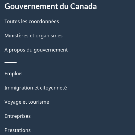
é
propos
Gouvernement du Canada
t
de
a
Toutes les coordonnées
ce
i
site
Ministères et organismes
l
s
À propos du gouvernement
d
e
Thèmes
Emplois
l
et
a
Immigration et citoyenneté
sujets
p
Voyage et tourisme
a
g
Entreprises
e
Prestations