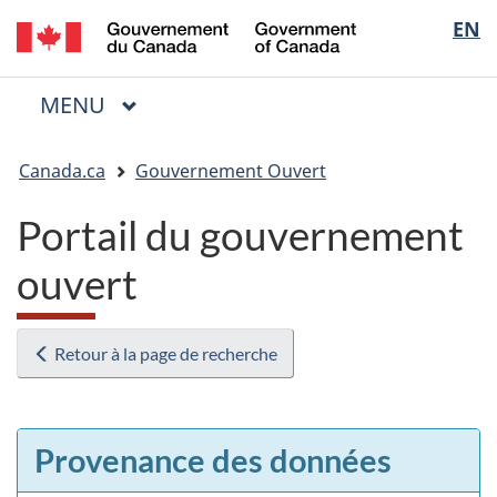
/
Sélectio
EN
Passer
Passer
Passer
Government
au
à
à
de
of
contenu
« Au
la
la
Canada
MENU
PRINCIPAL
principal
sujet
version
Menu
langue
du
HTML
Vous
gouvernement »
simplifiée
Canada.ca
Gouvernement Ouvert
êtes
ici
Portail du gouvernement
:
ouvert
Retour à la page de recherche
Provenance des données