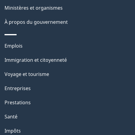
i
site
Ministères et organismes
l
s
À propos du gouvernement
d
e
Thèmes
Emplois
l
et
a
Immigration et citoyenneté
sujets
p
Voyage et tourisme
a
g
Entreprises
e
Prestations
"
Santé
Impôts