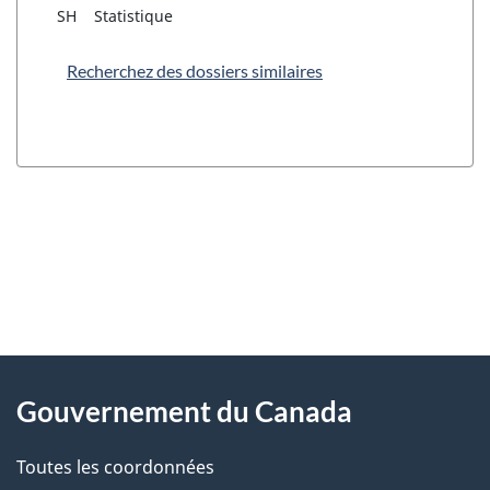
SH
Statistique
Recherchez des dossiers similaires
"
D
À
é
propos
Gouvernement du Canada
t
de
a
Toutes les coordonnées
ce