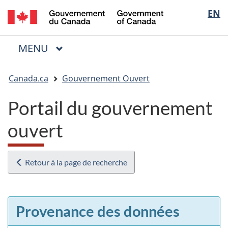
/
Sélectio
EN
Passer
Passer
Passer
Government
au
à
à
de
of
contenu
« Au
la
la
Canada
MENU
PRINCIPAL
principal
sujet
version
Menu
langue
du
HTML
Vous
gouvernement »
simplifiée
Canada.ca
Gouvernement Ouvert
êtes
ici
Portail du gouvernement
:
ouvert
Retour à la page de recherche
Provenance des données