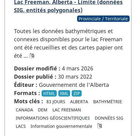
Lac Freeman, Alberta - Limite (données
SIG, entités polygonales)
Provinciale / Territoriale
Toutes les données bathymétriques et
connexes disponibles pour le lac Freeman
ont été recueillies et des cartes papier ont
été …
Dossier modifié :
4 mars 2026
Dossier publié :
30 mars 2022
Éditeur :
Gouvernement de l'Alberta
Formats :
HTML
XML
ZIP
Mots clés :
83 JOURS
ALBERTA
BATHYMÉTRIE
CANADA
DEM
LAC FREEMAN
INFORMATIONS GÉOSCIENTIFIQUES
DONNÉES SIG
LACS
Information gouvernementale