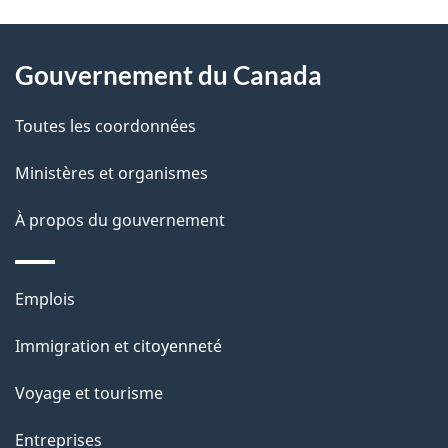
D
À
é
propos
Gouvernement du Canada
t
de
a
Toutes les coordonnées
ce
i
site
Ministères et organismes
l
s
À propos du gouvernement
d
e
Thèmes
Emplois
l
et
a
Immigration et citoyenneté
sujets
p
Voyage et tourisme
a
g
Entreprises