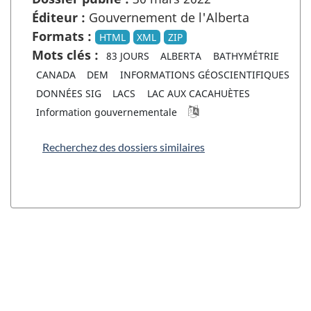
Éditeur :
Gouvernement de l'Alberta
Formats :
HTML
XML
ZIP
Mots clés :
83 JOURS
ALBERTA
BATHYMÉTRIE
CANADA
DEM
INFORMATIONS GÉOSCIENTIFIQUES
DONNÉES SIG
LACS
LAC AUX CACAHUÈTES
Information gouvernementale
Recherchez des dossiers similaires
"