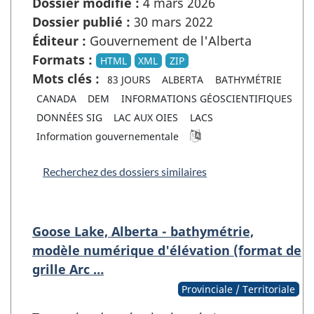
Dossier modifié :
4 mars 2026
Dossier publié :
30 mars 2022
Éditeur :
Gouvernement de l'Alberta
Formats :
HTML
XML
ZIP
Mots clés :
83 JOURS
ALBERTA
BATHYMÉTRIE
CANADA
DEM
INFORMATIONS GÉOSCIENTIFIQUES
DONNÉES SIG
LAC AUX OIES
LACS
Information gouvernementale
Recherchez des dossiers similaires
Goose Lake, Alberta - bathymétrie,
modèle numérique d'élévation (format de
grille Arc …
Provinciale / Territoriale