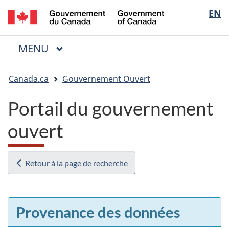
/
Sélectio
EN
Passer
Passer
Passer
Government
au
à
à
de
of
contenu
« Au
la
la
Canada
MENU
PRINCIPAL
principal
sujet
version
Menu
langue
du
HTML
Vous
gouvernement »
simplifiée
Canada.ca
Gouvernement Ouvert
êtes
ici
Portail du gouvernement
:
ouvert
Retour à la page de recherche
Provenance des données