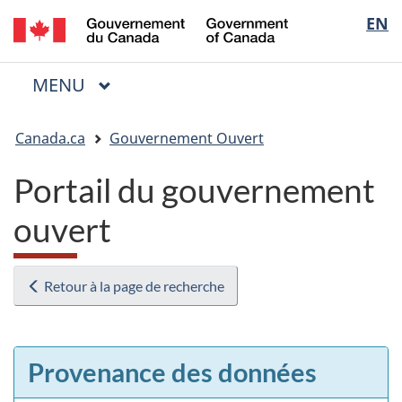
/
Sélectio
EN
Passer
Passer
Passer
Government
au
à
à
de
of
contenu
« Au
la
la
Canada
MENU
PRINCIPAL
principal
sujet
version
Menu
langue
du
HTML
Vous
gouvernement »
simplifiée
Canada.ca
Gouvernement Ouvert
êtes
ici
Portail du gouvernement
:
ouvert
Retour à la page de recherche
Provenance des données