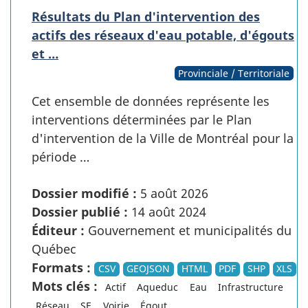
Résultats du Plan d'intervention des
actifs des réseaux d'eau potable, d'égouts
et …
Provinciale / Territoriale
Cet ensemble de données représente les
interventions déterminées par le Plan
d'intervention de la Ville de Montréal pour la
période …
Dossier modifié :
5 août 2026
Dossier publié :
14 août 2024
Éditeur :
Gouvernement et municipalités du
Québec
Formats :
CSV
GEOJSON
HTML
PDF
SHP
XLS
Mots clés :
Actif
Aqueduc
Eau
Infrastructure
Réseau
SE
Voirie
Égout