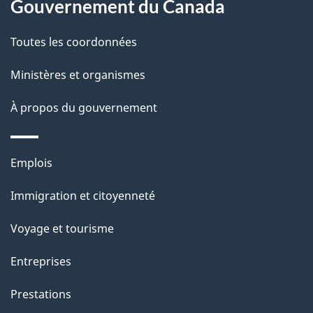
propos
Gouvernement du Canada
t
de
a
Toutes les coordonnées
ce
i
site
Ministères et organismes
l
s
À propos du gouvernement
d
e
Thèmes
Emplois
l
et
a
Immigration et citoyenneté
sujets
p
Voyage et tourisme
a
g
Entreprises
e
Prestations
"