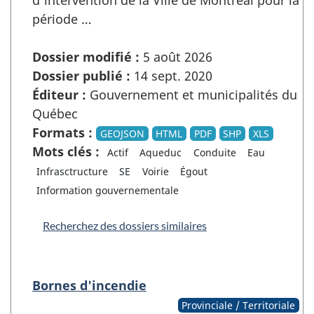
d'intervention de la Ville de Montréal pour la
période …
Dossier modifié :
5 août 2026
Dossier publié :
14 sept. 2020
Éditeur :
Gouvernement et municipalités du
Québec
Formats :
GEOJSON
HTML
PDF
SHP
XLS
Mots clés :
Actif
Aqueduc
Conduite
Eau
Infrasctructure
SE
Voirie
Égout
Information gouvernementale
Recherchez des dossiers similaires
Bornes d'incendie
Provinciale / Territoriale