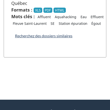
Québec
Formats :
XLS
PDF
HTML
Mots clés :
Affluent
Aquahacking
Eau
Effluent
Fleuve Saint-Laurent
SE
Station épuration
Égout
Recherchez des dossiers similaires
"
D
À
é