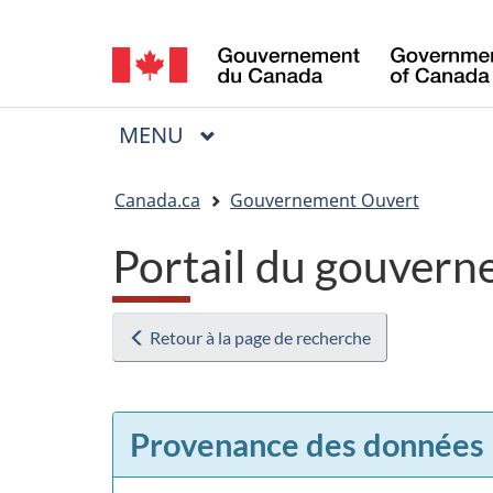
Sélection
de
la
MENU
PRINCIPAL
Menu
langue
Vous
Canada.ca
Gouvernement Ouvert
êtes
Portail du gouvern
ici
:
Retour à la page de recherche
Provenance des données