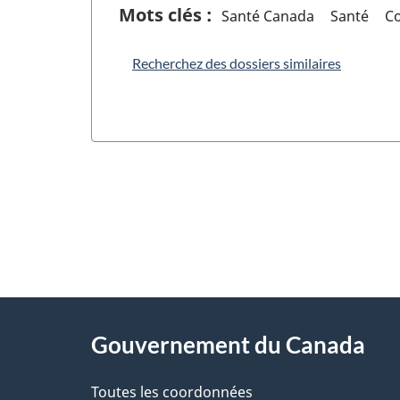
Mots clés :
Santé Canada
Santé
Co
Recherchez des dossiers similaires
"
D
À
é
propos
Gouvernement du Canada
t
de
a
Toutes les coordonnées