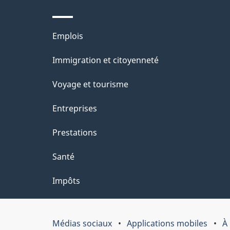
ce
i
site
l
Thèmes
Emplois
s
et
Immigration et citoyenneté
d
sujets
e
Voyage et tourisme
l
Entreprises
a
Prestations
p
a
Santé
g
Impôts
e
"
Médias sociaux
Applications mobiles
À
Organisation