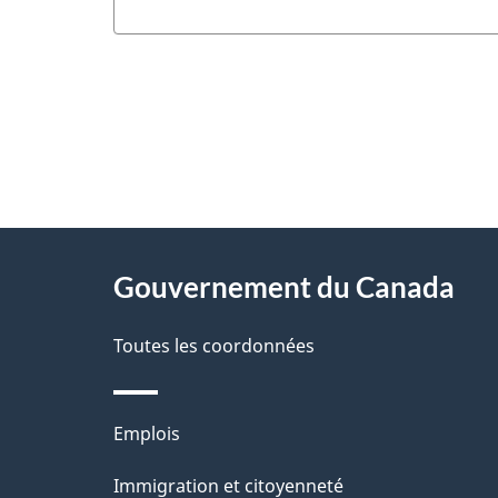
"
D
À
é
propos
Gouvernement du Canada
t
de
a
Toutes les coordonnées
ce
i
site
l
Thèmes
Emplois
s
et
Immigration et citoyenneté