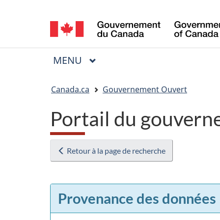
Sélection
de
la
MENU
PRINCIPAL
Menu
langue
Vous
Canada.ca
Gouvernement Ouvert
êtes
Portail du gouvern
ici
:
Retour à la page de recherche
Provenance des données