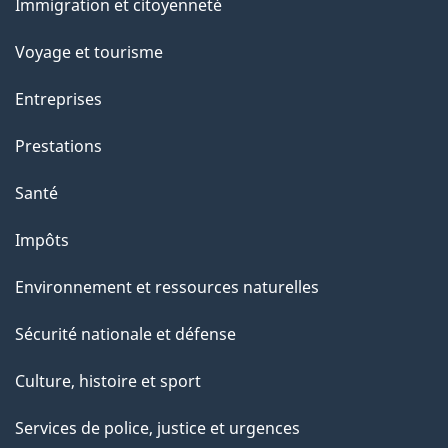
a
Immigration et citoyenneté
sujets
p
Voyage et tourisme
a
g
Entreprises
e
Prestations
"
Santé
Impôts
Environnement et ressources naturelles
Sécurité nationale et défense
Culture, histoire et sport
Services de police, justice et urgences