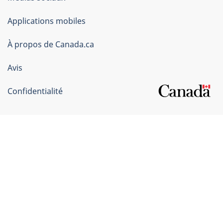
du
Applications mobiles
gouvernement
du
À propos de Canada.ca
Canada
Avis
Confidentialité