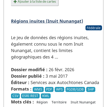
Ajouter à la liste de cartes
Régions inuites (Inuit Nunangat)
Fédérale
Le jeu de données des régions inuites,
également connu sous le nom Inuit
Nunangat, contient les limites
géographiques des 4 …
Dossier modifié :
26 févr. 2026
Dossier publié :
3 mai 2017
Éditeur :
Services aux Autochtones Canada
Formats :
WMS
PDF
WFS
FGDB/GDB
SHP
CSV
ESRI REST
KML
Mots clés :
Région
Territoire
Inuit Nunangat