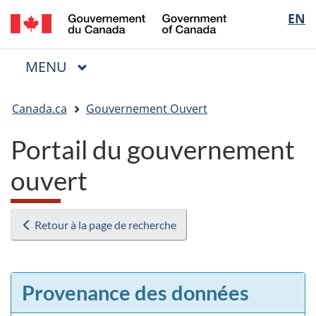
/
Sélectio
EN
Passer
Passer
Passer
Government
au
à
à
de
of
contenu
« Au
la
la
Canada
MENU
PRINCIPAL
principal
sujet
version
Menu
langue
du
HTML
Vous
gouvernement »
simplifiée
Canada.ca
Gouvernement Ouvert
êtes
ici
Portail du gouvernement
:
ouvert
Retour à la page de recherche
Provenance des données