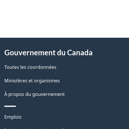
"
D
À
é
propos
Gouvernement du Canada
t
de
a
Toutes les coordonnées
ce
i
site
Ministères et organismes
l
s
À propos du gouvernement
d
e
Thèmes
Emplois
l
et