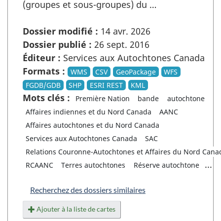
(groupes et sous-groupes) du …
Dossier modifié :
14 avr. 2026
Dossier publié :
26 sept. 2016
Éditeur :
Services aux Autochtones Canada
Formats :
WMS
CSV
GeoPackage
WFS
FGDB/GDB
SHP
ESRI REST
KML
Mots clés :
Première Nation
bande
autochtone
Affaires indiennes et du Nord Canada
AANC
Affaires autochtones et du Nord Canada
Services aux Autochtones Canada
SAC
Relations Couronne-Autochtones et Affaires du Nord Cana
...
RCAANC
Terres autochtones
Réserve autochtone
Recherchez des dossiers similaires
Ajouter à la liste de cartes