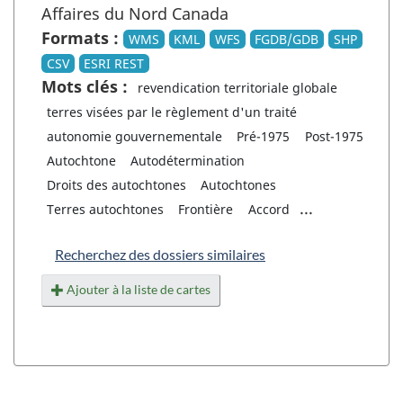
Affaires du Nord Canada
Formats :
WMS
KML
WFS
FGDB/GDB
SHP
CSV
ESRI REST
Mots clés :
revendication territoriale globale
terres visées par le règlement d'un traité
autonomie gouvernementale
Pré-1975
Post-1975
Autochtone
Autodétermination
Droits des autochtones
Autochtones
...
Terres autochtones
Frontière
Accord
Recherchez des dossiers similaires
Ajouter à la liste de cartes