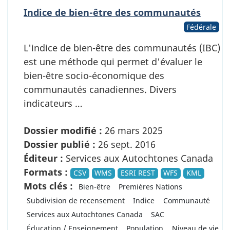
Indice de bien-être des communautés
Fédérale
L'indice de bien-être des communautés (IBC)
est une méthode qui permet d'évaluer le
bien-être socio-économique des
communautés canadiennes. Divers
indicateurs …
Dossier modifié :
26 mars 2025
Dossier publié :
26 sept. 2016
Éditeur :
Services aux Autochtones Canada
Formats :
CSV
WMS
ESRI REST
WFS
KML
Mots clés :
Bien-être
Premières Nations
Subdivision de recensement
Indice
Communauté
Services aux Autochtones Canada
SAC
Éducation / Enseignement
Population
Niveau de vie