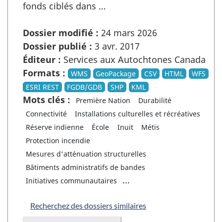
fonds ciblés dans …
Dossier modifié :
24 mars 2026
Dossier publié :
3 avr. 2017
Éditeur :
Services aux Autochtones Canada
Formats :
WMS
GeoPackage
CSV
HTML
WFS
ESRI REST
FGDB/GDB
SHP
KML
Mots clés :
Première Nation
Durabilité
Connectivité
Installations culturelles et récréatives
Réserve indienne
École
Inuit
Métis
Protection incendie
Mesures d'atténuation structurelles
Bâtiments administratifs de bandes
...
Initiatives communautaires
Recherchez des dossiers similaires