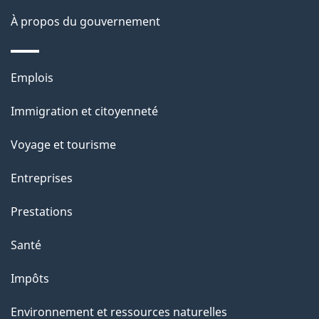
s
À propos du gouvernement
d
e
Thèmes
Emplois
l
et
a
Immigration et citoyenneté
sujets
p
Voyage et tourisme
a
g
Entreprises
e
Prestations
"
Santé
Impôts
Environnement et ressources naturelles