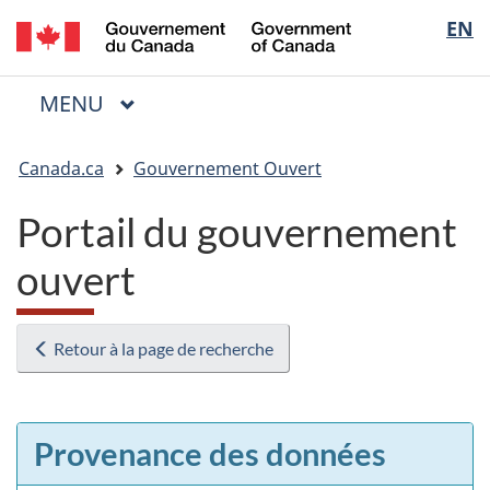
/
Sélectio
EN
Passer
Passer
Passer
Government
au
à
à
de
of
contenu
« Au
la
la
Canada
MENU
PRINCIPAL
principal
sujet
version
Menu
langue
du
HTML
Vous
gouvernement »
simplifiée
Canada.ca
Gouvernement Ouvert
êtes
ici
Portail du gouvernement
:
ouvert
Retour à la page de recherche
Provenance des données