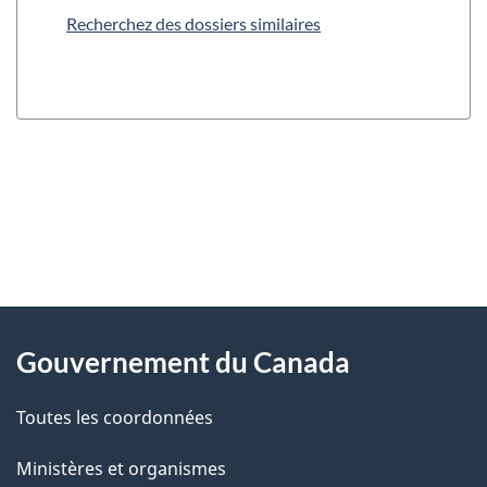
Recherchez des dossiers similaires
"
D
À
é
propos
Gouvernement du Canada
t
de
a
Toutes les coordonnées
ce
i
site
Ministères et organismes
l