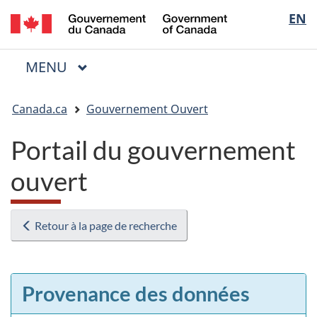
/
Sélectio
EN
Passer
Passer
Passer
Government
au
à
à
de
of
contenu
« Au
la
la
Canada
MENU
PRINCIPAL
principal
sujet
version
Menu
langue
du
HTML
Vous
gouvernement »
simplifiée
Canada.ca
Gouvernement Ouvert
êtes
ici
Portail du gouvernement
:
ouvert
Retour à la page de recherche
Provenance des données