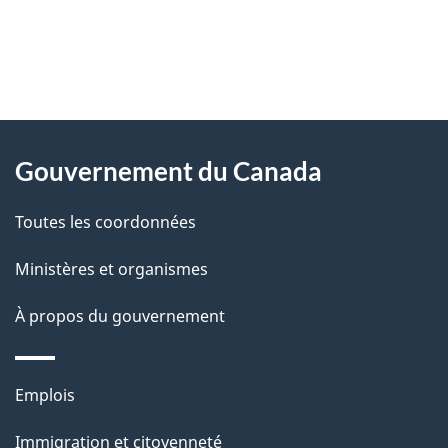
"
D
À
é
propos
Gouvernement du Canada
t
de
a
Toutes les coordonnées
ce
i
site
Ministères et organismes
l
s
À propos du gouvernement
d
e
Thèmes
Emplois
l
et
a
Immigration et citoyenneté