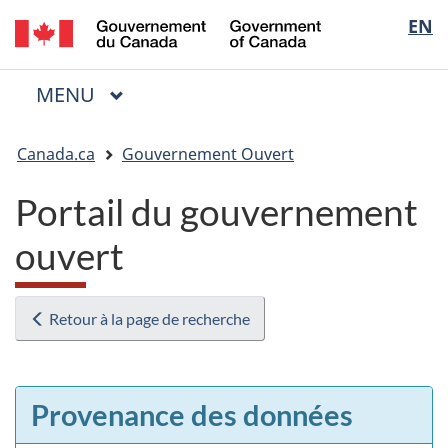
/
Sélectio
EN
Passer
Passer
Passer
Government
au
à
à
de
of
contenu
« Au
la
la
Canada
MENU
PRINCIPAL
principal
sujet
version
Menu
langue
du
HTML
Vous
gouvernement »
simplifiée
Canada.ca
Gouvernement Ouvert
êtes
ici
Portail du gouvernement
:
ouvert
Retour à la page de recherche
Provenance des données