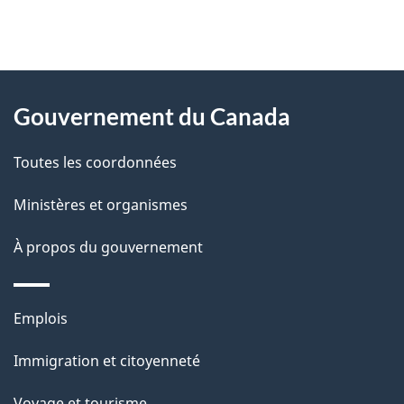
"
D
À
é
propos
Gouvernement du Canada
t
de
a
Toutes les coordonnées
ce
i
site
Ministères et organismes
l
s
À propos du gouvernement
d
e
Thèmes
Emplois
l
et
a
Immigration et citoyenneté
sujets
p
Voyage et tourisme