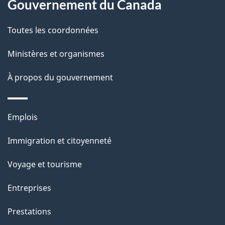
propos
Gouvernement du Canada
t
de
a
Toutes les coordonnées
ce
i
site
Ministères et organismes
l
s
À propos du gouvernement
d
e
Thèmes
Emplois
l
et
a
Immigration et citoyenneté
sujets
p
Voyage et tourisme
a
g
Entreprises
e
Prestations
"