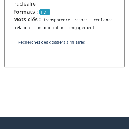
nucléaire
Formats :
PDF
Mots clés :
transparence
respect
confiance
relation
communication
engagement
Recherchez des dossiers similaires
"
D
À
é