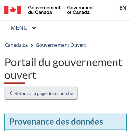
/
Sélectio
EN
Passer
Passer
Passer
Government
au
à
à
de
of
contenu
« Au
la
la
Canada
MENU
PRINCIPAL
principal
sujet
version
Menu
langue
du
HTML
Vous
gouvernement »
simplifiée
Canada.ca
Gouvernement Ouvert
êtes
ici
Portail du gouvernement
:
ouvert
Retour à la page de recherche
Provenance des données