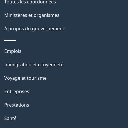
Toutes les coordonnées
ce
i
site
Ministères et organismes
l
s
À propos du gouvernement
d
e
Thèmes
Emplois
l
et
a
Immigration et citoyenneté
sujets
p
Voyage et tourisme
a
g
Entreprises
e
Prestations
"
Santé