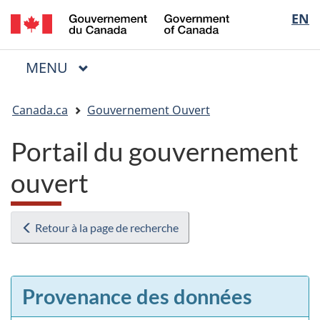
/
Sélectio
EN
Passer
Passer
Passer
Government
au
à
à
de
of
contenu
« Au
la
la
Canada
MENU
PRINCIPAL
principal
sujet
version
Menu
langue
du
HTML
Vous
gouvernement »
simplifiée
Canada.ca
Gouvernement Ouvert
êtes
ici
Portail du gouvernement
:
ouvert
Retour à la page de recherche
Provenance des données