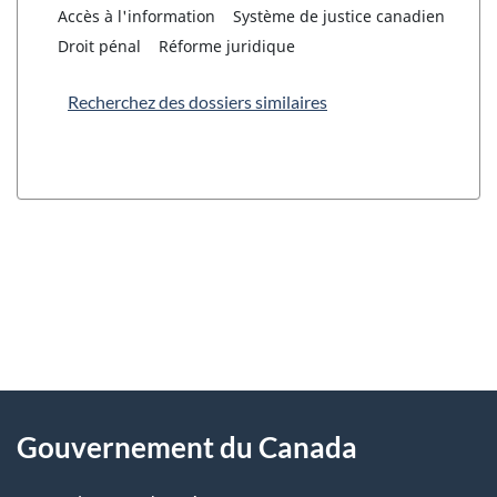
Accès à l'information
Système de justice canadien
Droit pénal
Réforme juridique
Recherchez des dossiers similaires
"
D
À
é
propos
Gouvernement du Canada
t
de
a