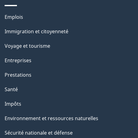
d
e
Thèmes
Emplois
l
et
a
Immigration et citoyenneté
sujets
p
Voyage et tourisme
a
g
Entreprises
e
Prestations
"
Santé
Impôts
Environnement et ressources naturelles
Sécurité nationale et défense