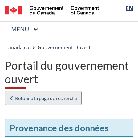
/
Sélectio
EN
Passer
Passer
Passer
Government
au
à
à
de
of
contenu
« Au
la
la
Canada
MENU
PRINCIPAL
principal
sujet
version
Menu
langue
du
HTML
Vous
gouvernement »
simplifiée
Canada.ca
Gouvernement Ouvert
êtes
ici
Portail du gouvernement
:
ouvert
Retour à la page de recherche
Provenance des données