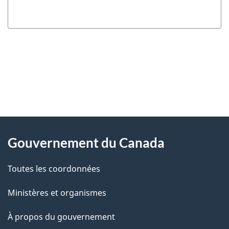
"
D
À
é
propos
Gouvernement du Canada
t
de
a
Toutes les coordonnées
ce
i
site
Ministères et organismes
l
s
À propos du gouvernement