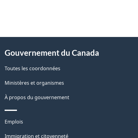
"
D
À
é
propos
Gouvernement du Canada
t
de
a
Toutes les coordonnées
ce
i
site
Ministères et organismes
l
s
À propos du gouvernement
d
e
Thèmes
Emplois
l
et
a
Immigration et citoyenneté