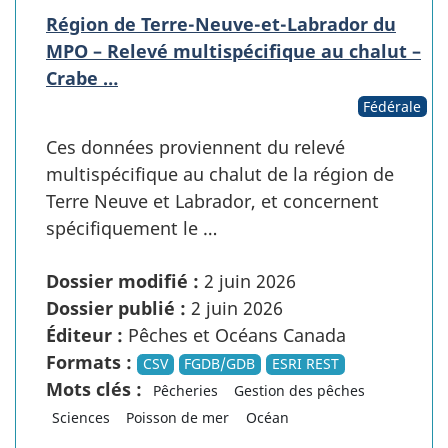
Région de Terre-Neuve-et-Labrador du
MPO – Relevé multispécifique au chalut –
Crabe …
Fédérale
Ces données proviennent du relevé
multispécifique au chalut de la région de
Terre Neuve et Labrador, et concernent
spécifiquement le …
Dossier modifié :
2 juin 2026
Dossier publié :
2 juin 2026
Éditeur :
Pêches et Océans Canada
Formats :
CSV
FGDB/GDB
ESRI REST
Mots clés :
Pêcheries
Gestion des pêches
Sciences
Poisson de mer
Océan