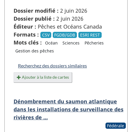
Dossier modifié :
2 juin 2026
Dossier publié :
2 juin 2026
Éditeur :
Pêches et Océans Canada
Formats :
CSV
FGDB/GDB
ESRI REST
Mots clés :
Océan
Sciences
Pêcheries
Gestion des pêches
Recherchez des dossiers similaires
Ajouter à la liste de cartes
Dénombrement du saumon atlantique
dans les installations de surveillance des
rivières de …
Fédérale