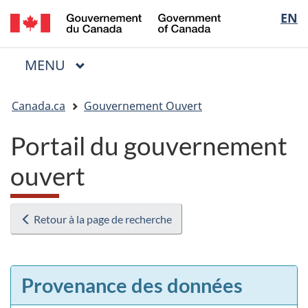
/
Sélectio
EN
Passer
Passer
Passer
Government
au
à
à
de
of
contenu
« Au
la
la
Canada
MENU
PRINCIPAL
principal
sujet
version
Menu
langue
du
HTML
Vous
gouvernement »
simplifiée
Canada.ca
Gouvernement Ouvert
êtes
ici
Portail du gouvernement
:
ouvert
Retour à la page de recherche
Provenance des données