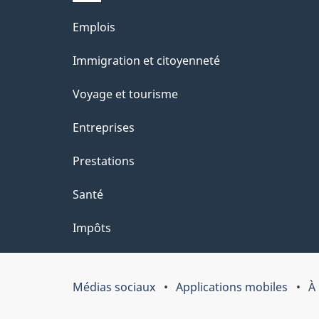
site
l
Thèmes
Emplois
s
et
Immigration et citoyenneté
d
sujets
e
Voyage et tourisme
l
Entreprises
a
Prestations
p
a
Santé
g
Impôts
e
"
Médias sociaux
Applications mobiles
À
Organisation
du