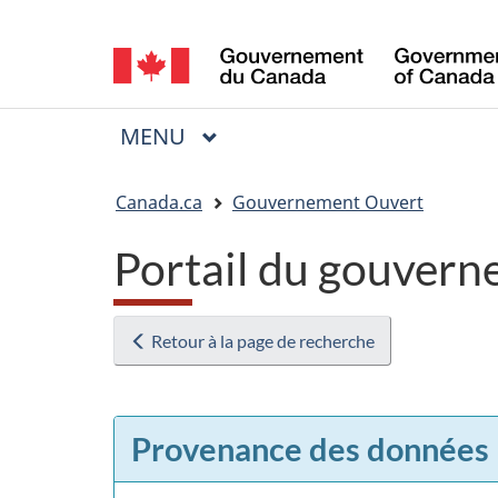
Sélection
de
la
MENU
PRINCIPAL
Menu
langue
Vous
Canada.ca
Gouvernement Ouvert
êtes
Portail du gouvern
ici
:
Retour à la page de recherche
Provenance des données