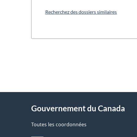
Recherchez des dossiers similaires
"
D
À
é
propos
Gouvernement du Canada
t
de
a
Toutes les coordonnées
ce
i