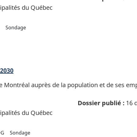
palités du Québec
I
Sondage
-2030
e de Montréal auprès de la population et de ses e
Dossier publié :
16 d
palités du Québec
DG
Sondage