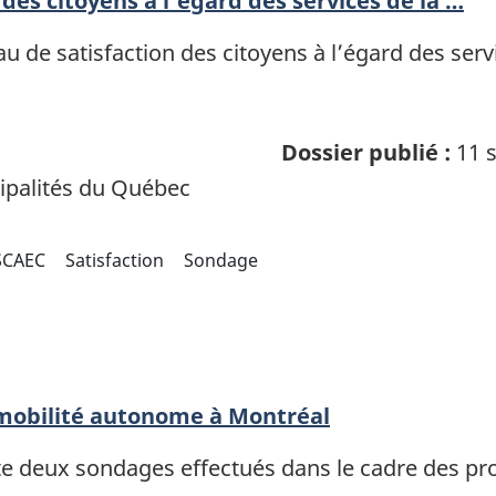
des citoyens à l'égard des services de la …
eau de satisfaction des citoyens à l’égard des s
Dossier publié :
11 s
palités du Québec
SCAEC
Satisfaction
Sondage
mobilité autonome à Montréal
 deux sondages effectués dans le cadre des pro