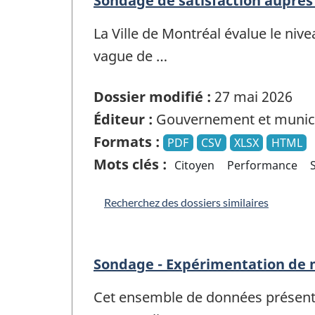
Sondage de satisfaction auprès 
La Ville de Montréal évalue le niv
vague de …
Dossier modifié :
27 mai 2026
Éditeur :
Gouvernement et munici
Formats :
PDF
CSV
XLSX
HTML
Mots clés :
Citoyen
Performance
Recherchez des dossiers similaires
Sondage - Expérimentation de 
Cet ensemble de données présente