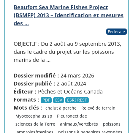
Beaufort Sea Marine Fishes Project
(BSMFP) 2013 – Identification et mesures
des …
Fédérale
OBJECTIF : Du 2 août au 9 septembre 2013,
dans le cadre du projet sur les poissons
marins de la …
Dossier modifié :
24 mars 2026
Dossier publié :
2 août 2024
Éditeur :
Pêches et Océans Canada
Formats :
PDF
CSV
ESRI REST
Mots clés :
chalut à perche
Relevé de terrain
Myoxocephalus sp
Pleuronectidae
sciences de la Terre
animaux/vertébrés
poissons
lamproies/myxines
poissons à nageoires rayonnées