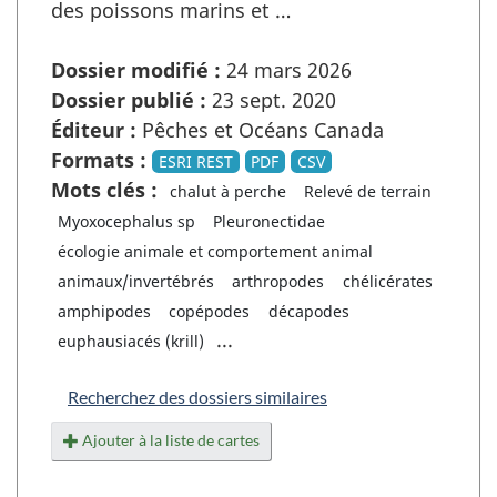
des poissons marins et …
Dossier modifié :
24 mars 2026
Dossier publié :
23 sept. 2020
Éditeur :
Pêches et Océans Canada
Formats :
ESRI REST
PDF
CSV
Mots clés :
chalut à perche
Relevé de terrain
Myoxocephalus sp
Pleuronectidae
écologie animale et comportement animal
animaux/invertébrés
arthropodes
chélicérates
amphipodes
copépodes
décapodes
...
euphausiacés (krill)
Recherchez des dossiers similaires
Ajouter à la liste de cartes