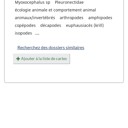
Myoxocephalus sp
Pleuronectidae
écologie animale et comportement animal
animaux/invertébrés
arthropodes
amphipodes
copépodes
décapodes
euphausiacés (krill)
...
isopodes
Recherchez des dossiers similaires
Ajouter à la liste de cartes
"