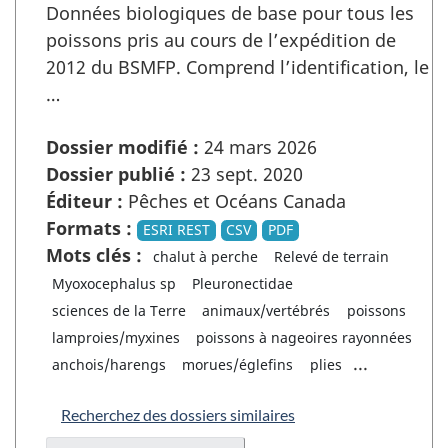
Données biologiques de base pour tous les
poissons pris au cours de l’expédition de
2012 du BSMFP. Comprend l’identification, le
…
Dossier modifié :
24 mars 2026
Dossier publié :
23 sept. 2020
Éditeur :
Pêches et Océans Canada
Formats :
ESRI REST
CSV
PDF
Mots clés :
chalut à perche
Relevé de terrain
Myoxocephalus sp
Pleuronectidae
sciences de la Terre
animaux/vertébrés
poissons
lamproies/myxines
poissons à nageoires rayonnées
...
anchois/harengs
morues/églefins
plies
Recherchez des dossiers similaires