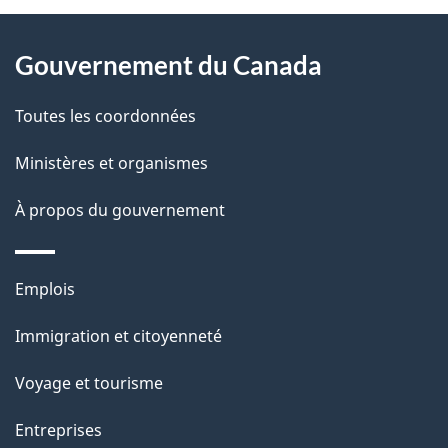
D
À
é
propos
Gouvernement du Canada
t
de
a
Toutes les coordonnées
ce
i
site
Ministères et organismes
l
s
À propos du gouvernement
d
e
Thèmes
Emplois
l
et
a
Immigration et citoyenneté
sujets
p
Voyage et tourisme
a
g
Entreprises