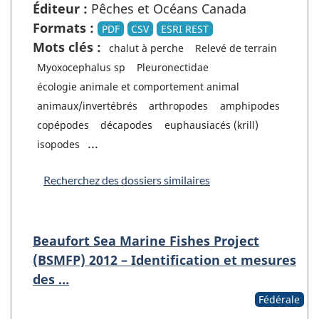
Éditeur :
Pêches et Océans Canada
Formats :
PDF
CSV
ESRI REST
Mots clés :
chalut à perche
Relevé de terrain
Myoxocephalus sp
Pleuronectidae
écologie animale et comportement animal
animaux/invertébrés
arthropodes
amphipodes
copépodes
décapodes
euphausiacés (krill)
...
isopodes
Recherchez des dossiers similaires
Beaufort Sea Marine Fishes Project
(BSMFP) 2012 – Identification et mesures
des …
Fédérale