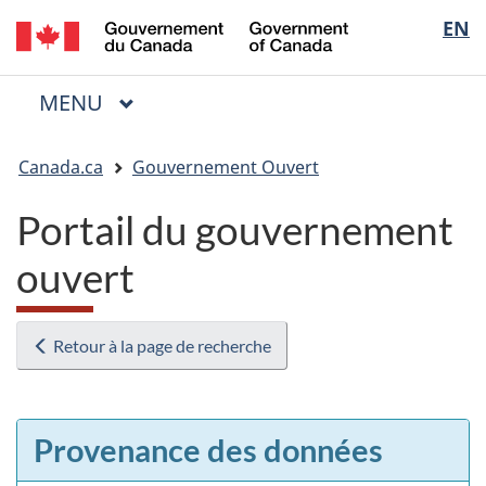
/
Sélectio
EN
Passer
Passer
Passer
Government
au
à
à
de
of
contenu
« Au
la
la
Canada
MENU
PRINCIPAL
principal
sujet
version
Menu
langue
du
HTML
Vous
gouvernement »
simplifiée
Canada.ca
Gouvernement Ouvert
êtes
ici
Portail du gouvernement
:
ouvert
Retour à la page de recherche
Provenance des données