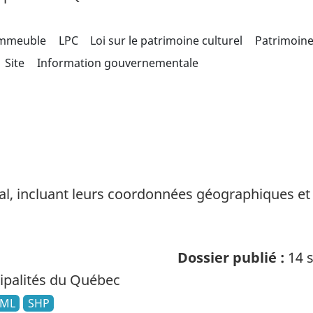
mmeuble
LPC
Loi sur le patrimoine culturel
Patrimoin
Site
Information gouvernementale
al, incluant leurs coordonnées géographiques et 
Dossier publié :
14 s
palités du Québec
ML
SHP