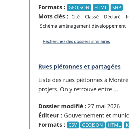
Formats :
GEOJSON
HTML
SHP
Mots clés :
Cité
Classé
Déclaré
I
Schéma aménagement développement
Recherchez des dossiers similaires
Rues piétonnes et partagées
Liste des rues piétonnes à Montré
projets. On y retrouve entre …
Dossier modifié :
27 mai 2026
Éditeur :
Gouvernement et munici
Formats :
CSV
GEOJSON
HTML
K