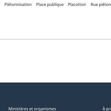
Piétonnisation
Place publique
Placottoir
Rue piéto
Ministères et organismes
À p