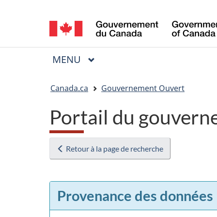
Sélection
de
la
MENU
PRINCIPAL
Menu
langue
Vous
Canada.ca
Gouvernement Ouvert
êtes
Portail du gouvern
ici
:
Retour à la page de recherche
Provenance des données