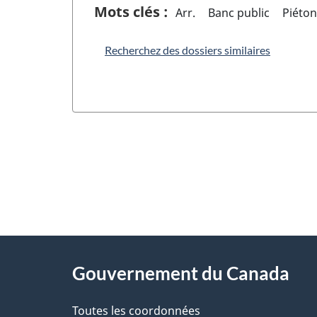
Mots clés :
Arr.
Banc public
Piéton
Recherchez des dossiers similaires
"
D
À
é
propos
Gouvernement du Canada
t
de
a
Toutes les coordonnées