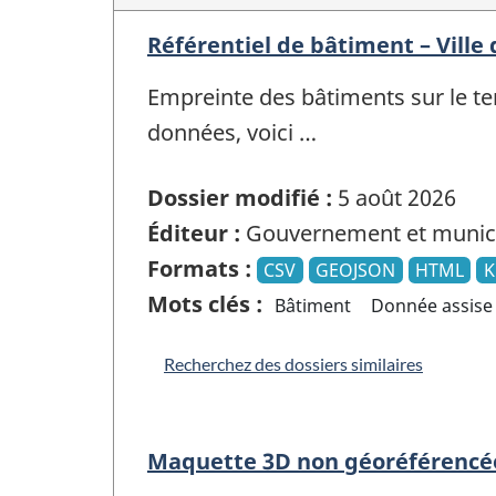
Référentiel de bâtiment – Ville 
Empreinte des bâtiments sur le terr
données, voici …
Dossier modifié :
5 août 2026
Éditeur :
Gouvernement et munici
Formats :
CSV
GEOJSON
HTML
K
Mots clés :
Bâtiment
Donnée assise
Recherchez des dossiers similaires
Maquette 3D non géoréférencée 