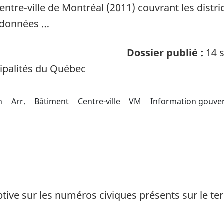
tre-ville de Montréal (2011) couvrant les distric
s données …
Dossier publié :
14 s
palités du Québec
n
Arr.
Bâtiment
Centre-ville
VM
Information gouve
ptive sur les numéros civiques présents sur le te