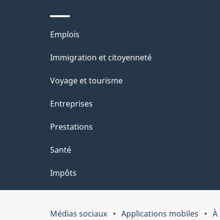
ce
i
site
l
Thèmes
Emplois
s
et
Immigration et citoyenneté
d
sujets
e
Voyage et tourisme
l
Entreprises
a
Prestations
p
a
Santé
g
Impôts
e
"
Médias sociaux
Applications mobiles
À
Organisation