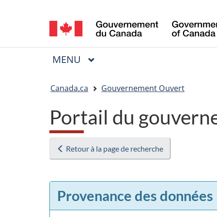
Sélection
de
la
MENU
PRINCIPAL
Menu
langue
Vous
Canada.ca
Gouvernement Ouvert
êtes
Portail du gouvern
ici
:
Retour à la page de recherche
Provenance des données