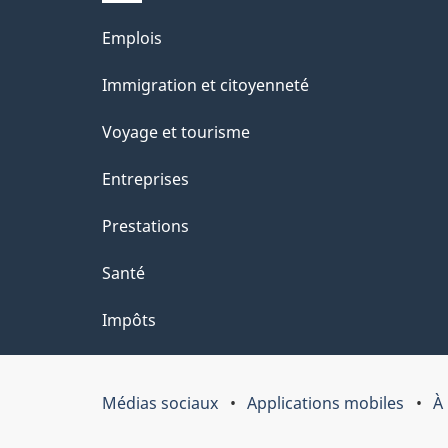
site
l
Thèmes
Emplois
s
et
Immigration et citoyenneté
d
sujets
e
Voyage et tourisme
l
Entreprises
a
Prestations
p
a
Santé
g
Impôts
e
"
Médias sociaux
Applications mobiles
À
Organisation
du