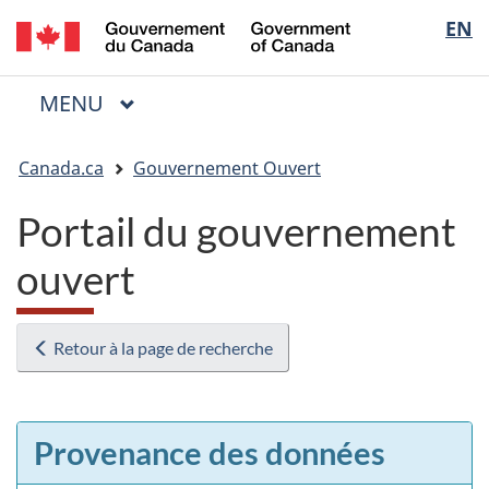
/
Sélectio
EN
Passer
Passer
Passer
Government
au
à
à
de
of
contenu
« Au
la
la
Canada
MENU
PRINCIPAL
principal
sujet
version
Menu
langue
du
HTML
Vous
gouvernement »
simplifiée
Canada.ca
Gouvernement Ouvert
êtes
ici
Portail du gouvernement
:
ouvert
Retour à la page de recherche
Provenance des données