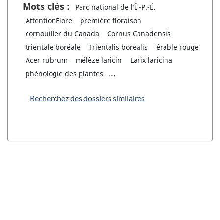
Mots clés :
Parc national de l’Î.-P.-É.
AttentionFlore
première floraison
cornouiller du Canada
Cornus Canadensis
trientale boréale
Trientalis borealis
érable rouge
Acer rubrum
mélèze laricin
Larix laricina
...
phénologie des plantes
Recherchez des dossiers similaires
"