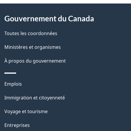
D
À
é
propos
Gouvernement du Canada
t
de
a
Toutes les coordonnées
ce
i
site
Ministères et organismes
l
s
À propos du gouvernement
d
e
Thèmes
Emplois
l
et
a
Immigration et citoyenneté
sujets
p
Voyage et tourisme
a
g
Entreprises