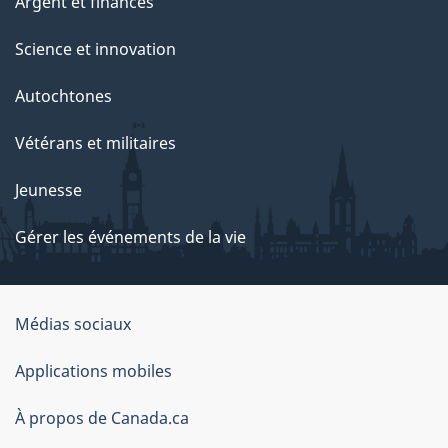
Argent et finances
Science et innovation
Autochtones
Vétérans et militaires
Jeunesse
Gérer les événements de la vie
Organisation
Médias sociaux
du
Applications mobiles
gouvernement
du
À propos de Canada.ca