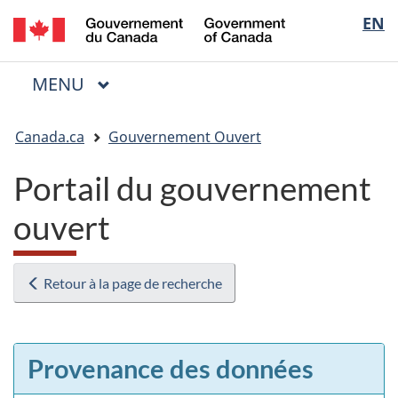
/
Sélectio
EN
Passer
Passer
Passer
Government
au
à
à
de
of
contenu
« Au
la
la
Canada
MENU
PRINCIPAL
principal
sujet
version
Menu
langue
du
HTML
Vous
gouvernement »
simplifiée
Canada.ca
Gouvernement Ouvert
êtes
ici
Portail du gouvernement
:
ouvert
Retour à la page de recherche
Provenance des données