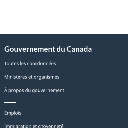
"
D
À
é
propos
Gouvernement du Canada
t
de
a
Toutes les coordonnées
ce
i
site
Ministères et organismes
l
s
À propos du gouvernement
d
e
Thèmes
Emplois
l
et
a
Immigration et citoyenneté