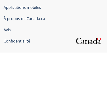
du
Applications mobiles
gouvernement
du
À propos de Canada.ca
Canada
Avis
Confidentialité