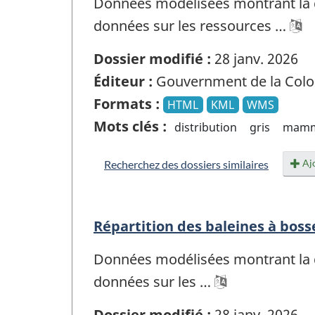
Données modélisées montrant la d
données sur les ressources …
Dossier modifié :
28 janv. 2026
Éditeur :
Gouvernment de la Colo
Formats :
HTML
KML
WMS
Mots clés :
distribution
gris
mammi
Ajo
Recherchez des dossiers similaires
Répartition des baleines à boss
Données modélisées montrant la d
données sur les …
Dossier modifié :
28 janv. 2026