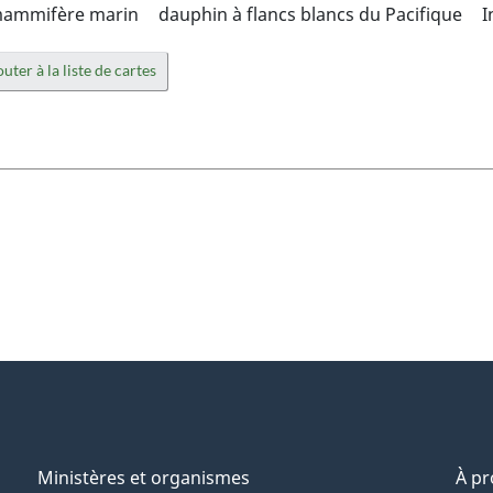
ammifère marin
dauphin à flancs blancs du Pacifique
I
uter à la liste de cartes
Ministères et organismes
À p