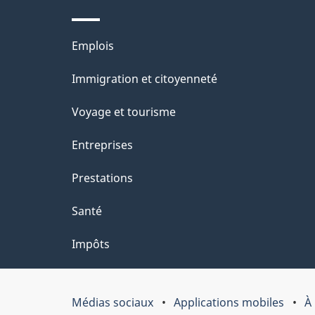
ce
i
site
l
Thèmes
Emplois
s
et
Immigration et citoyenneté
d
sujets
e
Voyage et tourisme
l
Entreprises
a
Prestations
p
a
Santé
g
Impôts
e
"
Médias sociaux
Applications mobiles
À
Organisation