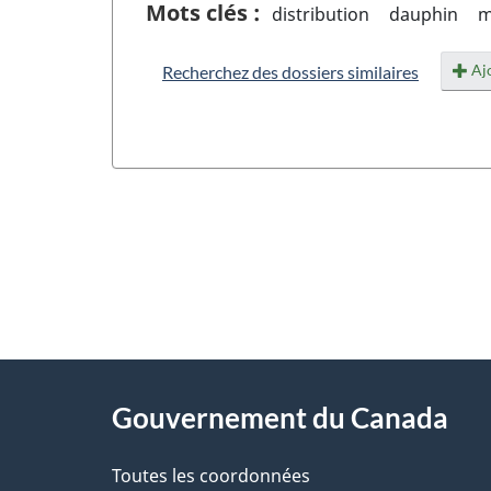
Mots clés :
distribution
dauphin
m
Ajo
Recherchez des dossiers similaires
"
D
À
é
propos
Gouvernement du Canada
t
de
a
Toutes les coordonnées