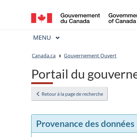
Sélection
de
la
MENU
PRINCIPAL
Menu
langue
Vous
Canada.ca
Gouvernement Ouvert
êtes
Portail du gouvern
ici
:
Retour à la page de recherche
Provenance des données