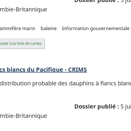
mbie-Britannique
ammifère marin
baleine
Information gouvernementale
uter à la liste de cartes
cs blancs du Pacifique - CRIMS
stribution probable des dauphins à flancs blanc
Dossier publié :
5 ju
mbie-Britannique