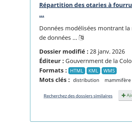
Répartition des otaries à fourr
…
Données modélisées montrant la r
de données …
Dossier modifié :
28 janv. 2026
Éditeur :
Gouvernment de la Colo
Formats :
HTML
KML
WMS
Mots clés :
distribution
mammifère 
Ajo
Recherchez des dossiers similaires