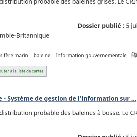
istribution probable des baleines grises. Le CR
Dossier publié :
5 ju
mbie-Britannique
fère marin
baleine
Information gouvernementale
uter à la liste de cartes
e - Système de gestion de l'information sur …
istribution probable des baleines à bosse. Le 
Dossier publié :
5 ju