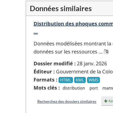
Données similaires
Distribution des phoques commu
…
Données modélisées montrant la 
données sur les ressources …
Dossier modifié :
28 janv. 2026
Éditeur :
Gouvernment de la Colo
Formats :
HTML
KML
WMS
Mots clés :
distribution
port
mamm
Ajo
Recherchez des dossiers similaires