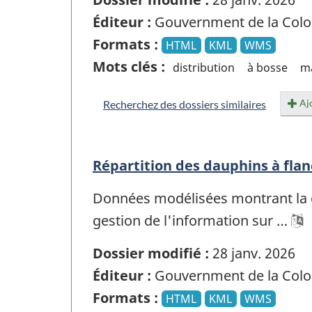
Éditeur :
Gouvernment de la Colo
Formats :
HTML
KML
WMS
Mots clés :
distribution
à bosse
m
Ajo
Recherchez des dossiers similaires
Répartition des dauphins à flan
Données modélisées montrant la di
gestion de l'information sur …
Dossier modifié :
28 janv. 2026
Éditeur :
Gouvernment de la Colo
Formats :
HTML
KML
WMS