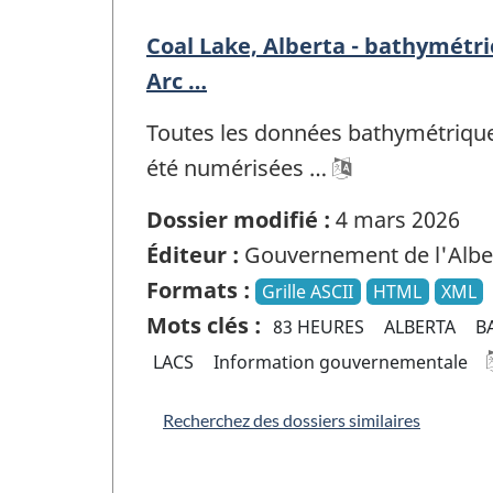
Coal Lake, Alberta - bathymétr
Arc …
Toutes les données bathymétriques
été numérisées …
Dossier modifié :
4 mars 2026
Éditeur :
Gouvernement de l'Albe
Formats :
Grille ASCII
HTML
XML
Mots clés :
83 HEURES
ALBERTA
B
LACS
Information gouvernementale
Recherchez des dossiers similaires