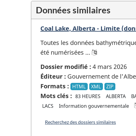
Données similaires
Coal Lake, Alberta - Limite (do
Toutes les données bathymétriques
été numérisées …
Dossier modifié :
4 mars 2026
Éditeur :
Gouvernement de l'Albe
Formats :
HTML
XML
ZIP
Mots clés :
83 HEURES
ALBERTA
B
LACS
Information gouvernementale
Recherchez des dossiers similaires