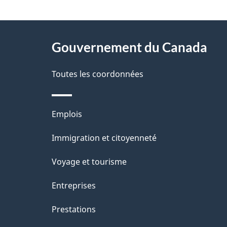
"
D
À
é
propos
Gouvernement du Canada
t
de
a
Toutes les coordonnées
ce
i
site
l
Thèmes
Emplois
s
et
Immigration et citoyenneté
d
sujets
e
Voyage et tourisme
l
Entreprises
a
Prestations
p