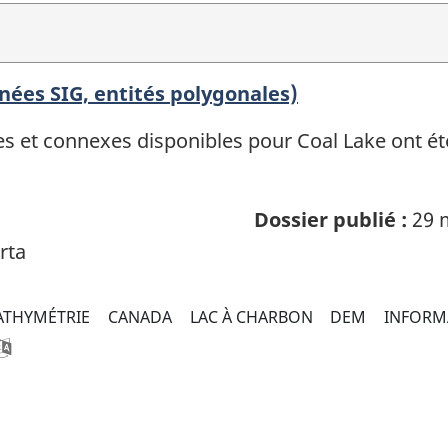
nnées SIG, entités polygonales)
 et connexes disponibles pour Coal Lake ont été 
Dossier publié :
29 
rta
ATHYMÉTRIE
CANADA
LAC À CHARBON
DEM
INFORM