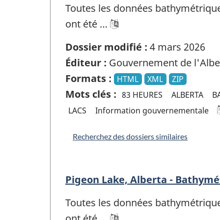
Toutes les données bathymétriques 
ont été …
Dossier modifié :
4 mars 2026
Éditeur :
Gouvernement de l'Albe
Formats :
HTML
XML
ZIP
Mots clés :
83 HEURES
ALBERTA
B
LACS
Information gouvernementale
Recherchez des dossiers similaires
Pigeon Lake, Alberta - Bathymét
Toutes les données bathymétriques 
ont été …