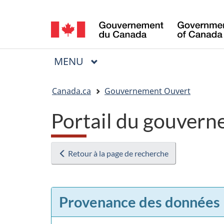
Sélection
de
la
MENU
PRINCIPAL
Menu
langue
Vous
Canada.ca
Gouvernement Ouvert
êtes
Portail du gouvern
ici
:
Retour à la page de recherche
Provenance des données