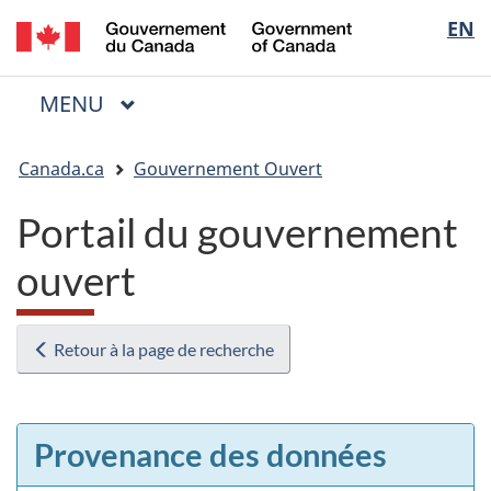
/
Sélectio
EN
Passer
Passer
Passer
Government
au
à
à
de
of
contenu
« Au
la
la
Canada
MENU
PRINCIPAL
principal
sujet
version
Menu
langue
du
HTML
Vous
gouvernement »
simplifiée
Canada.ca
Gouvernement Ouvert
êtes
ici
Portail du gouvernement
:
ouvert
Retour à la page de recherche
Provenance des données