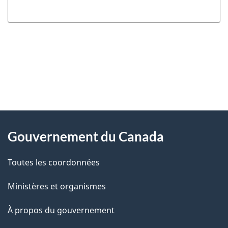
"
D
À
é
propos
Gouvernement du Canada
t
de
a
Toutes les coordonnées
ce
i
site
Ministères et organismes
l
s
À propos du gouvernement
d