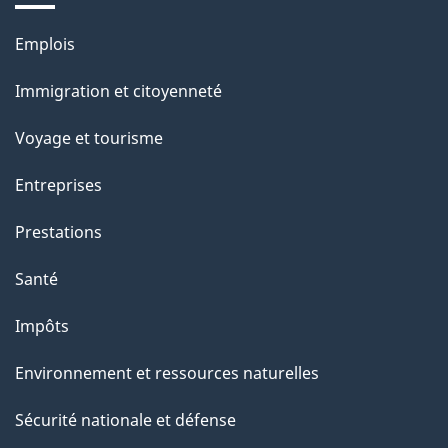
e
Thèmes
Emplois
l
et
a
Immigration et citoyenneté
sujets
p
Voyage et tourisme
a
g
Entreprises
e
Prestations
"
Santé
Impôts
Environnement et ressources naturelles
Sécurité nationale et défense