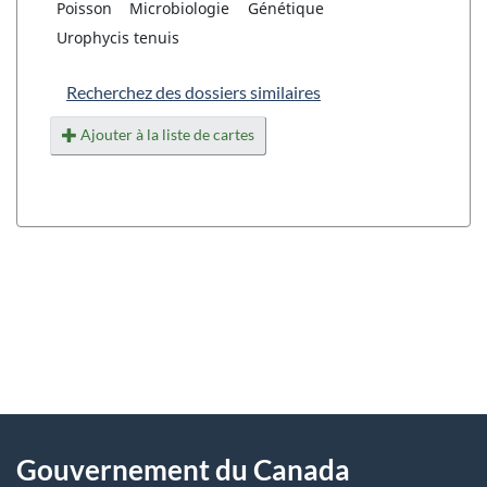
Poisson
Microbiologie
Génétique
Urophycis tenuis
Recherchez des dossiers similaires
Ajouter à la liste de cartes
"
D
À
é
propos
Gouvernement du Canada
t