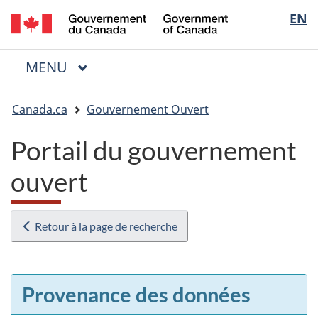
/
Sélectio
EN
Passer
Passer
Passer
Government
au
à
à
de
of
contenu
« Au
la
la
Canada
MENU
PRINCIPAL
principal
sujet
version
Menu
langue
du
HTML
Vous
gouvernement »
simplifiée
Canada.ca
Gouvernement Ouvert
êtes
ici
Portail du gouvernement
:
ouvert
Retour à la page de recherche
Provenance des données