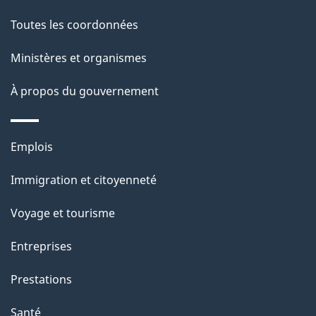
de
a
Toutes les coordonnées
ce
i
site
Ministères et organismes
l
s
À propos du gouvernement
d
e
Thèmes
Emplois
l
et
a
Immigration et citoyenneté
sujets
p
Voyage et tourisme
a
g
Entreprises
e
Prestations
"
Santé