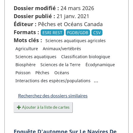
Dossier modifié :
24 mars 2026
Dossier publié :
21 janv. 2021
Éditeur :
Pêches et Océans Canada
Formats :
ESRI REST
FGDB/GDB
CSV
Mots clés :
Sciences aquatiques agricoles
Agriculture
Animaux/vertébrés
Sciences aquatiques
Classification biologique
Biosphère
Sciences de la Terre
Écodynamique
Poisson
Pêches
Océans
...
Interactions des espèces/populations
Recherchez des dossiers similaires
Ajouter à la liste de cartes
Enquête D'automne Sur Le Navires De