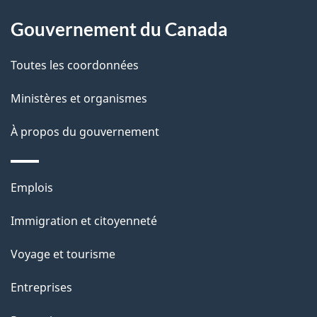
À
é
propos
Gouvernement du Canada
t
de
a
Toutes les coordonnées
ce
i
site
Ministères et organismes
l
s
À propos du gouvernement
d
e
Thèmes
Emplois
l
et
a
Immigration et citoyenneté
sujets
p
Voyage et tourisme
a
g
Entreprises
e