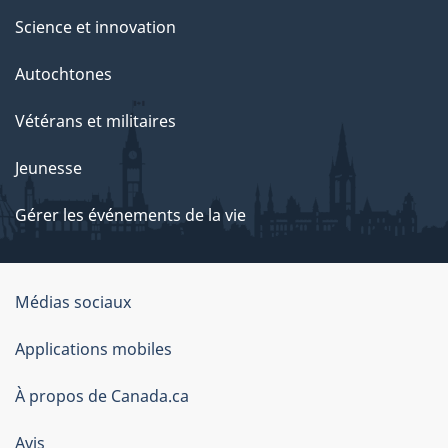
Science et innovation
Autochtones
Vétérans et militaires
Jeunesse
Gérer les événements de la vie
Organisation
Médias sociaux
du
Applications mobiles
gouvernement
du
À propos de Canada.ca
Canada
Avis