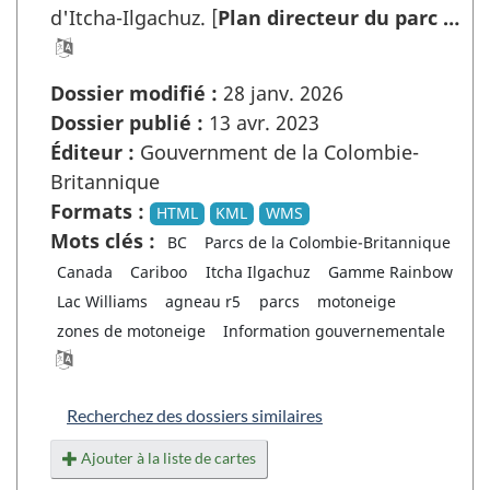
d'Itcha-Ilgachuz. [
Plan directeur du parc …
Dossier modifié :
28 janv. 2026
Dossier publié :
13 avr. 2023
Éditeur :
Gouvernment de la Colombie-
Britannique
Formats :
HTML
KML
WMS
Mots clés :
BC
Parcs de la Colombie-Britannique
Canada
Cariboo
Itcha Ilgachuz
Gamme Rainbow
Lac Williams
agneau r5
parcs
motoneige
zones de motoneige
Information gouvernementale
Recherchez des dossiers similaires
Ajouter à la liste de cartes