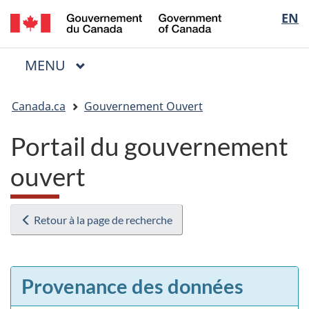
/
Sélectio
EN
Passer
Passer
Passer
Government
au
à
à
de
of
contenu
« Au
la
la
Canada
MENU
PRINCIPAL
principal
sujet
version
Menu
langue
du
HTML
Vous
gouvernement »
simplifiée
Canada.ca
Gouvernement Ouvert
êtes
ici
Portail du gouvernement
:
ouvert
Retour à la page de recherche
Provenance des données