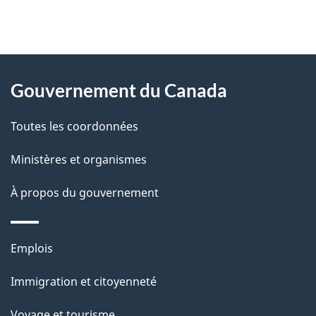
"
D
À
é
propos
Gouvernement du Canada
t
de
a
Toutes les coordonnées
ce
i
site
Ministères et organismes
l
s
À propos du gouvernement
d
e
Thèmes
Emplois
l
et
a
Immigration et citoyenneté
sujets
p
Voyage et tourisme