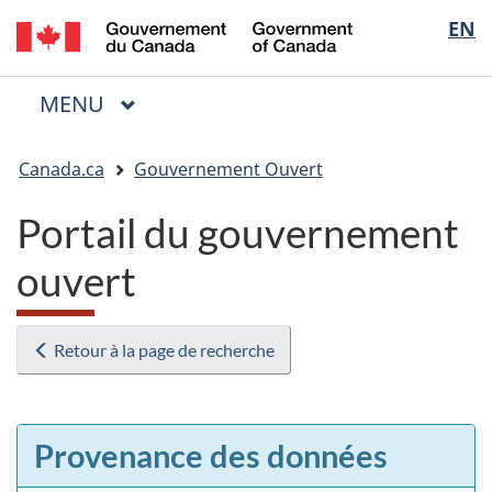
/
Sélectio
EN
Passer
Passer
Passer
Government
au
à
à
de
of
contenu
« Au
la
la
Canada
MENU
PRINCIPAL
principal
sujet
version
Menu
langue
du
HTML
Vous
gouvernement »
simplifiée
Canada.ca
Gouvernement Ouvert
êtes
ici
Portail du gouvernement
:
ouvert
Retour à la page de recherche
Provenance des données