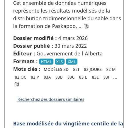
Cet ensemble de données numériques
représente les résultats modélisés de la
distribution tridimensionnelle du sable dans
la formation de Paskapoo, …
Dossier modifié :
4 mars 2026
Dossier publié :
30 mars 2022
Éditeur :
Gouvernement de l'Alberta
Formats :
HTML
XLS
XML
Mots clés :
MODÈLES 3D
82I
82 JOURS
82 M
...
82 OC
82 P
83A
83B
83C
83 E
83E
83F
Recherchez des dossiers similaires
Base modélisée du vingtième centile de la