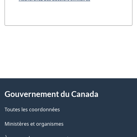
"
D
À
é
propos
Gouvernement du Canada
t
de
a
Toutes les coordonnées
ce
i
site
Ministères et organismes
l
s