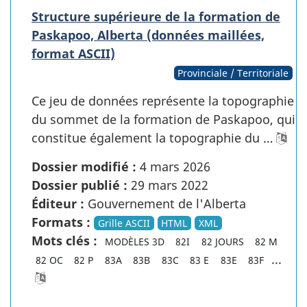
Structure supérieure de la formation de
Paskapoo, Alberta (données maillées,
format ASCII)
Provinciale / Territoriale
Ce jeu de données représente la topographie
du sommet de la formation de Paskapoo, qui
constitue également la topographie du …
Dossier modifié :
4 mars 2026
Dossier publié :
29 mars 2022
Éditeur :
Gouvernement de l'Alberta
Formats :
Grille ASCII
HTML
XML
Mots clés :
MODÈLES 3D
82I
82 JOURS
82 M
...
82 OC
82 P
83A
83B
83C
83 E
83E
83F