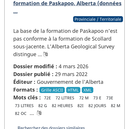
formation de Paskapoo, Alberta (données
…
Provinciale / Territoriale
La base de la formation de Paskapoo n'est
pas conforme à la formation de Scollard
sous-jacente. L'Alberta Geological Survey
distingue …
Dossier modifié :
4 mars 2026
Dossier publié :
29 mars 2022
Éditeur :
Gouvernement de l'Alberta
Formats :
Grille ASCII
HTML
XML
Mots clés :
72E
72 LITRES
72 M
73 E
73E
73 LITRES
82 G
82 HEURES
82I
82 JOURS
82 M
...
82 OC
Recherchez des dossiers similaires