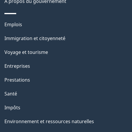
À propos du gouvernement
d
e
Thèmes
Emplois
l
et
a
Immigration et citoyenneté
sujets
p
Voyage et tourisme
a
g
Entreprises
e
Prestations
"
Santé
Impôts
Environnement et ressources naturelles