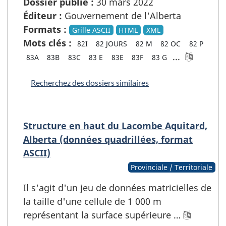
Dossier publié :
30 mars 2022
Éditeur :
Gouvernement de l'Alberta
Formats :
Grille ASCII
HTML
XML
Mots clés :
82I
82 JOURS
82 M
82 OC
82 P
...
83A
83B
83C
83 E
83E
83F
83 G
Recherchez des dossiers similaires
Structure en haut du Lacombe Aquitard,
Alberta (données quadrillées, format
ASCII)
Provinciale / Territoriale
Il s'agit d'un jeu de données matricielles de
la taille d'une cellule de 1 000 m
représentant la surface supérieure …