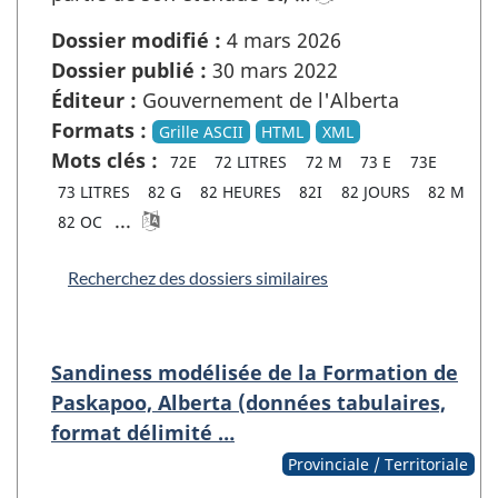
Dossier modifié :
4 mars 2026
Dossier publié :
30 mars 2022
Éditeur :
Gouvernement de l'Alberta
Formats :
Grille ASCII
HTML
XML
Mots clés :
72E
72 LITRES
72 M
73 E
73E
73 LITRES
82 G
82 HEURES
82I
82 JOURS
82 M
...
82 OC
Recherchez des dossiers similaires
Sandiness modélisée de la Formation de
Paskapoo, Alberta (données tabulaires,
format délimité …
Provinciale / Territoriale