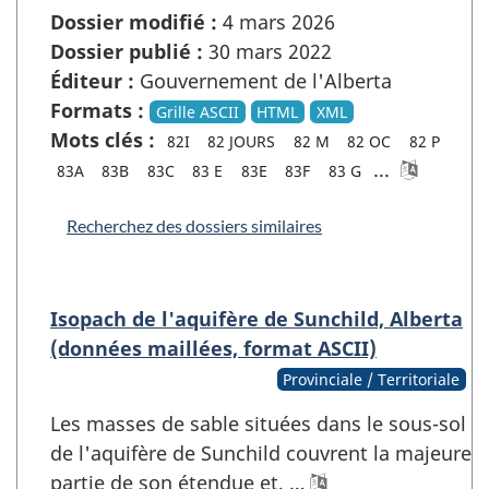
Dossier modifié :
4 mars 2026
Dossier publié :
30 mars 2022
Éditeur :
Gouvernement de l'Alberta
Formats :
Grille ASCII
HTML
XML
Mots clés :
82I
82 JOURS
82 M
82 OC
82 P
...
83A
83B
83C
83 E
83E
83F
83 G
Recherchez des dossiers similaires
Isopach de l'aquifère de Sunchild, Alberta
(données maillées, format ASCII)
Provinciale / Territoriale
Les masses de sable situées dans le sous-sol
de l'aquifère de Sunchild couvrent la majeure
partie de son étendue et, …