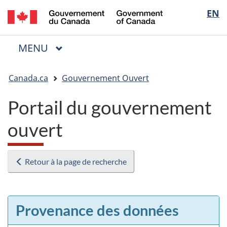
/
Sélectio
EN
Passer
Passer
Passer
Government
au
à
à
de
of
contenu
« Au
la
la
Canada
MENU
PRINCIPAL
principal
sujet
version
Menu
langue
du
HTML
Vous
gouvernement »
simplifiée
Canada.ca
Gouvernement Ouvert
êtes
ici
Portail du gouvernement
:
ouvert
Retour à la page de recherche
Provenance des données