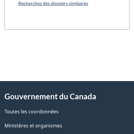
Recherchez des dossiers similaires
"
D
À
é
propos
Gouvernement du Canada
t
de
a
Toutes les coordonnées
ce
i
site
Ministères et organismes
l