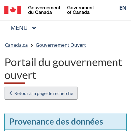
/
Sélectio
EN
Passer
Passer
Passer
Government
au
à
à
de
of
contenu
« Au
la
la
Canada
MENU
PRINCIPAL
principal
sujet
version
Menu
langue
du
HTML
Vous
gouvernement »
simplifiée
Canada.ca
Gouvernement Ouvert
êtes
ici
Portail du gouvernement
:
ouvert
Retour à la page de recherche
Provenance des données