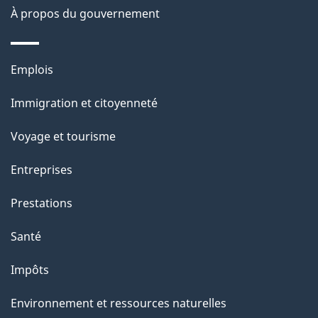
s
À propos du gouvernement
d
e
Thèmes
Emplois
l
et
a
Immigration et citoyenneté
sujets
p
Voyage et tourisme
a
g
Entreprises
e
Prestations
"
Santé
Impôts
Environnement et ressources naturelles