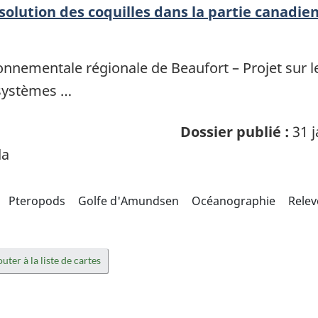
olution des coquilles dans la partie canadie
nementale régionale de Beaufort – Projet sur le
systèmes …
Dossier publié :
31 j
da
Pteropods
Golfe d'Amundsen
Océanographie
Relev
uter à la liste de cartes