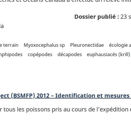
Dossier publié :
23 s
da
e terrain
Myoxocephalus sp
Pleuronectidae
écologie 
mphipodes
copépodes
décapodes
euphausiacés (krill)
ect (BSMFP) 2012 – Identification et mesures
 tous les poissons pris au cours de l’expéditi