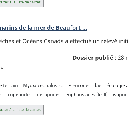
uter à la liste de cartes
 marins de la mer de Beaufort …
ches et Océans Canada a effectué un relevé init
Dossier publié :
28 
da
e terrain
Myoxocephalus sp
Pleuronectidae
écologie 
s
copépodes
décapodes
euphausiacés (krill)
isopod
uter à la liste de cartes