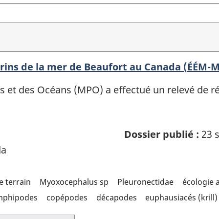
rins de la mer de Beaufort au Canada (ÉÉM-
es et des Océans (MPO) a effectué un relevé de
Dossier publié :
23 s
da
e terrain
Myoxocephalus sp
Pleuronectidae
écologie 
mphipodes
copépodes
décapodes
euphausiacés (krill)