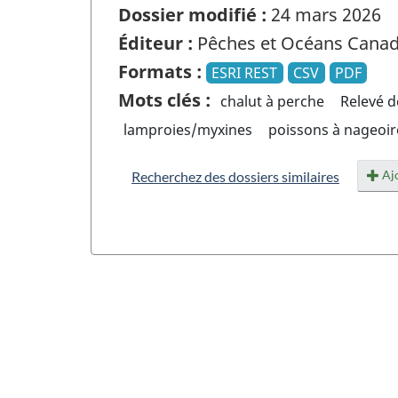
Dossier modifié :
24 mars 2026
Éditeur :
Pêches et Océans Cana
Formats :
ESRI REST
CSV
PDF
Mots clés :
chalut à perche
Relevé d
lamproies/myxines
poissons à nageoi
Ajo
Recherchez des dossiers similaires
"