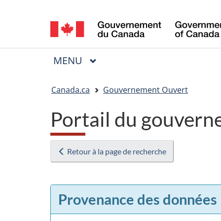
Sélection
de
la
MENU
PRINCIPAL
Menu
langue
Vous
Canada.ca
Gouvernement Ouvert
êtes
Portail du gouvern
ici
:
Retour à la page de recherche
Provenance des données