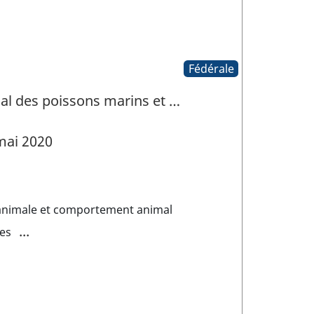
Fédérale
ial des poissons marins et …
mai 2020
animale et comportement animal
...
es