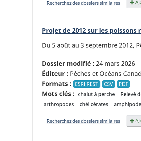
Ajo
Recherchez des dossiers similaires
Projet de 2012 sur les poissons
Du 5 août au 3 septembre 2012, Pê
Dossier modifié :
24 mars 2026
Éditeur :
Pêches et Océans Cana
Formats :
ESRI REST
CSV
PDF
Mots clés :
chalut à perche
Relevé d
arthropodes
chélicérates
amphipode
Ajo
Recherchez des dossiers similaires