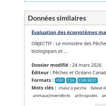
Données similaires
Évaluation des écosystèmes ma
OBJECTIF : Le ministère des Pêch
biologiques et …
Dossier modifié :
24 mars 2026
Éditeur :
Pêches et Océans Cana
Formats :
PDF
CSV
ESRI REST
Mots clés :
chalut à perche
Relevé d
animaux/invertébrés
arthropodes
a