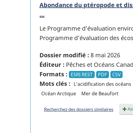
Abondance du ptéropode et diss
…
Le Programme d’évaluation environ
Programme d’évaluation des éco
Dossier modifié :
8 mai 2026
Éditeur :
Pêches et Océans Cana
Formats :
ESRI REST
PDF
CSV
Mots clés :
L'acidification des océans
Océan Arctique
Mer de Beaufort
Ajo
Recherchez des dossiers similaires