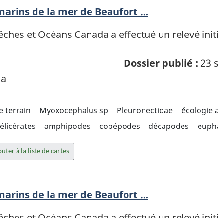
 marins de la mer de Beaufort …
ches et Océans Canada a effectué un relevé init
Dossier publié :
23 s
da
e terrain
Myoxocephalus sp
Pleuronectidae
écologie 
élicérates
amphipodes
copépodes
décapodes
eupha
uter à la liste de cartes
 marins de la mer de Beaufort …
ches et Océans Canada a effectué un relevé init