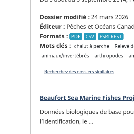
Dossier modifié :
24 mars 2026
Éditeur :
Pêches et Océans Cana
Formats :
PDF
CSV
ESRI REST
Mots clés :
chalut à perche
Relevé d
animaux/invertébrés
arthropodes
a
Recherchez des dossiers similaires
Beaufort Sea Marine Fishes Proj
Données biologiques de base pour
l’identification, le …