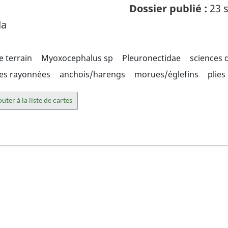
Dossier publié :
23 s
da
e terrain
Myoxocephalus sp
Pleuronectidae
sciences d
res rayonnées
anchois/harengs
morues/églefins
plies
uter à la liste de cartes