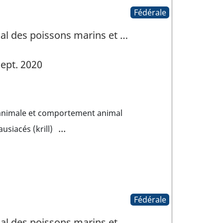
Fédérale
ial des poissons marins et …
ept. 2020
animale et comportement animal
...
usiacés (krill)
Fédérale
ial des poissons marins et …