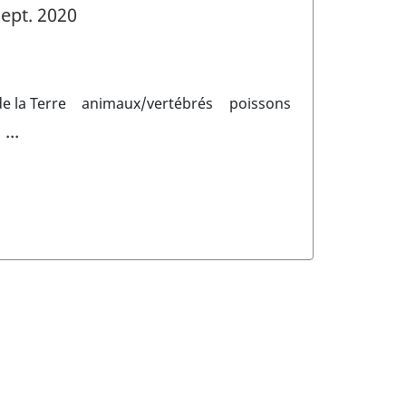
ept. 2020
e la Terre
animaux/vertébrés
poissons
...