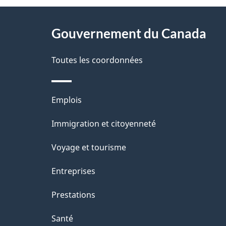
D
À
é
propos
Gouvernement du Canada
t
de
a
Toutes les coordonnées
ce
i
site
l
Thèmes
Emplois
s
et
Immigration et citoyenneté
d
sujets
e
Voyage et tourisme
l
Entreprises
a
Prestations
p
a
Santé