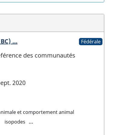
MBC) …
Fédérale
 référence des communautés
ept. 2020
animale et comportement animal
...
isopodes