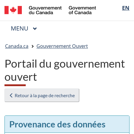
/
Sélectio
EN
Passer
Passer
Passer
Government
au
à
à
de
of
contenu
« Au
la
la
Canada
MENU
PRINCIPAL
principal
sujet
version
Menu
langue
du
HTML
Vous
gouvernement »
simplifiée
Canada.ca
Gouvernement Ouvert
êtes
ici
Portail du gouvernement
:
ouvert
Retour à la page de recherche
Provenance des données