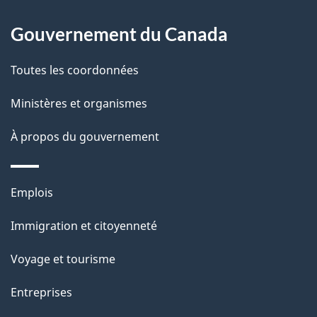
À
é
propos
Gouvernement du Canada
t
de
a
Toutes les coordonnées
ce
i
site
Ministères et organismes
l
s
À propos du gouvernement
d
e
Thèmes
Emplois
l
et
a
Immigration et citoyenneté
sujets
p
Voyage et tourisme
a
g
Entreprises
e