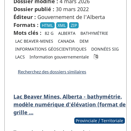
Dossier modifié :
4 mars 2026
Dossier publié :
30 mars 2022
Éditeur :
Gouvernement de l'Alberta
Formats :
HTML
XML
ZIP
Mots clés :
82 G
ALBERTA
BATHYMÉTRIE
LAC BEAVER-MINES
CANADA
DEM
INFORMATIONS GÉOSCIENTIFIQUES
DONNÉES SIG
LACS
Information gouvernementale
Recherchez des dossiers similaires
Lac Beaver Mines, Alberta - bathymétrie,
modèle numérique d'élévation (format de
grille …
Provinciale / Territoriale