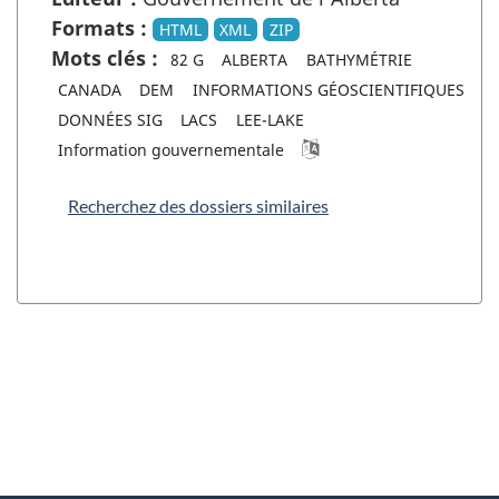
Formats :
HTML
XML
ZIP
Mots clés :
82 G
ALBERTA
BATHYMÉTRIE
CANADA
DEM
INFORMATIONS GÉOSCIENTIFIQUES
DONNÉES SIG
LACS
LEE-LAKE
Information gouvernementale
Recherchez des dossiers similaires
"
D