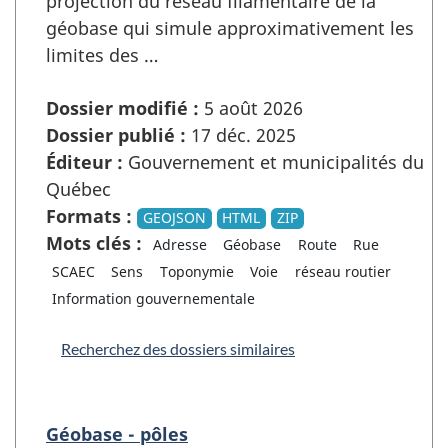
projection du réseau filamentaire de la
géobase qui simule approximativement les
limites des …
Dossier modifié :
5 août 2026
Dossier publié :
17 déc. 2025
Éditeur :
Gouvernement et municipalités du
Québec
Formats :
GEOJSON
HTML
ZIP
Mots clés :
Adresse
Géobase
Route
Rue
SCAEC
Sens
Toponymie
Voie
réseau routier
Information gouvernementale
Recherchez des dossiers similaires
Géobase - pôles