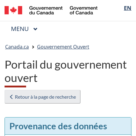
/
Sélectio
EN
Passer
Passer
Passer
Government
au
à
à
de
of
contenu
« Au
la
la
Canada
MENU
PRINCIPAL
principal
sujet
version
Menu
langue
du
HTML
Vous
gouvernement »
simplifiée
Canada.ca
Gouvernement Ouvert
êtes
ici
Portail du gouvernement
:
ouvert
Retour à la page de recherche
Provenance des données