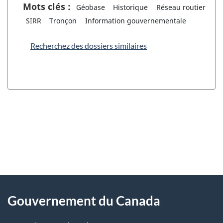
Mots clés :
Géobase
Historique
Réseau routier
SIRR
Tronçon
Information gouvernementale
Recherchez des dossiers similaires
"
D
À
é
propos
Gouvernement du Canada
t
de
a