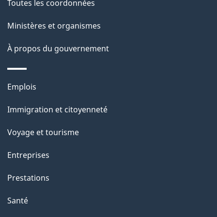
Toutes les coordonnées
ce
i
site
Ministères et organismes
l
s
À propos du gouvernement
d
e
Thèmes
Emplois
l
et
a
Immigration et citoyenneté
sujets
p
Voyage et tourisme
a
g
Entreprises
e
Prestations
"
Santé