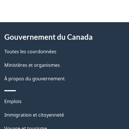
"
D
À
é
propos
Gouvernement du Canada
t
de
a
Toutes les coordonnées
ce
i
site
Ministères et organismes
l
s
À propos du gouvernement
d
e
Thèmes
Emplois
l
et
a
Immigration et citoyenneté
sujets
p
Voyage et tourisme