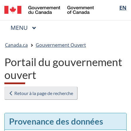
/
Sélectio
EN
Passer
Passer
Passer
Government
au
à
à
de
of
contenu
« Au
la
la
Canada
MENU
PRINCIPAL
principal
sujet
version
Menu
langue
du
HTML
Vous
gouvernement »
simplifiée
Canada.ca
Gouvernement Ouvert
êtes
ici
Portail du gouvernement
:
ouvert
Retour à la page de recherche
Provenance des données