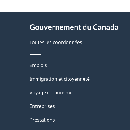
"
D
À
é
propos
Gouvernement du Canada
t
de
a
Toutes les coordonnées
ce
i
site
l
Thèmes
Emplois
s
et
Immigration et citoyenneté
d
sujets
e
Voyage et tourisme
l
Entreprises
a
Prestations
p