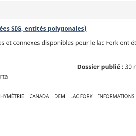
ées SIG, entités polygonales)
et connexes disponibles pour le lac Fork ont été
Dossier publié :
30 
rta
THYMÉTRIE
CANADA
DEM
LAC FORK
INFORMATIONS 