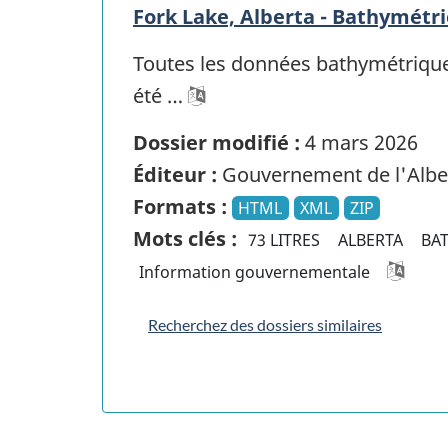
Fork Lake, Alberta - Bathymétri
Toutes les données bathymétriques 
été …
Dossier modifié :
4 mars 2026
Éditeur :
Gouvernement de l'Albe
Formats :
HTML
XML
ZIP
Mots clés :
73 LITRES
ALBERTA
BA
Information gouvernementale
Recherchez des dossiers similaires