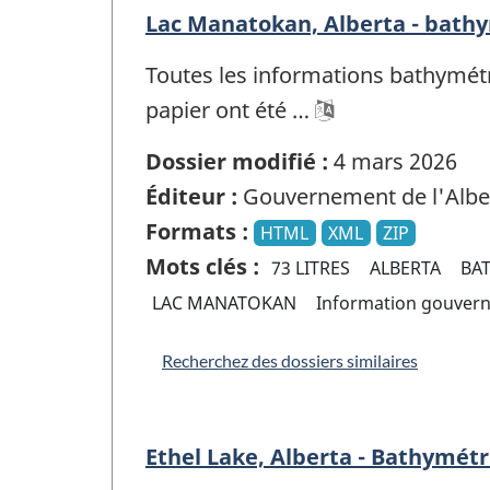
Lac Manatokan, Alberta - bathym
Toutes les informations bathymétr
papier ont été …
Dossier modifié :
4 mars 2026
Éditeur :
Gouvernement de l'Albe
Formats :
HTML
XML
ZIP
Mots clés :
73 LITRES
ALBERTA
BA
LAC MANATOKAN
Information gouver
Recherchez des dossiers similaires
Ethel Lake, Alberta - Bathymétr