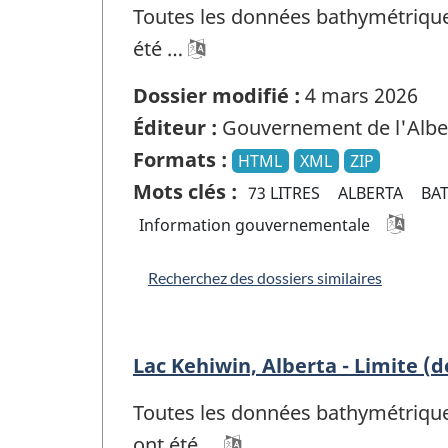
Toutes les données bathymétriques 
été …
Dossier modifié :
4 mars 2026
Éditeur :
Gouvernement de l'Albe
Formats :
HTML
XML
ZIP
Mots clés :
73 LITRES
ALBERTA
BA
Information gouvernementale
Recherchez des dossiers similaires
Lac Kehiwin, Alberta - Limite (
Toutes les données bathymétriques 
ont été …