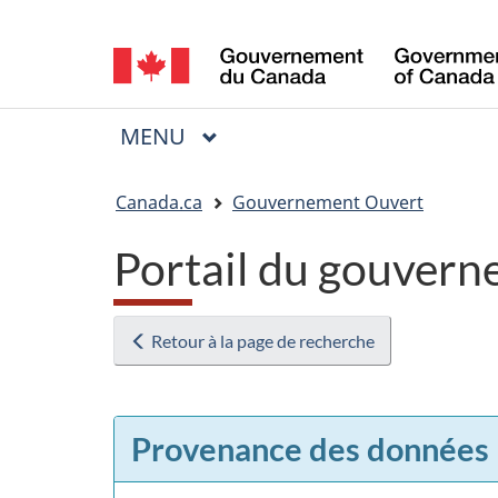
Sélection
de
la
MENU
PRINCIPAL
Menu
langue
Vous
Canada.ca
Gouvernement Ouvert
êtes
Portail du gouvern
ici
:
Retour à la page de recherche
Provenance des données