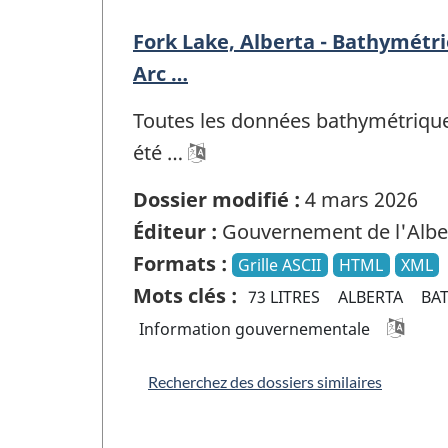
Fork Lake, Alberta - Bathymétr
Arc …
Toutes les données bathymétriques 
été …
Dossier modifié :
4 mars 2026
Éditeur :
Gouvernement de l'Albe
Formats :
Grille ASCII
HTML
XML
Mots clés :
73 LITRES
ALBERTA
BA
Information gouvernementale
Recherchez des dossiers similaires