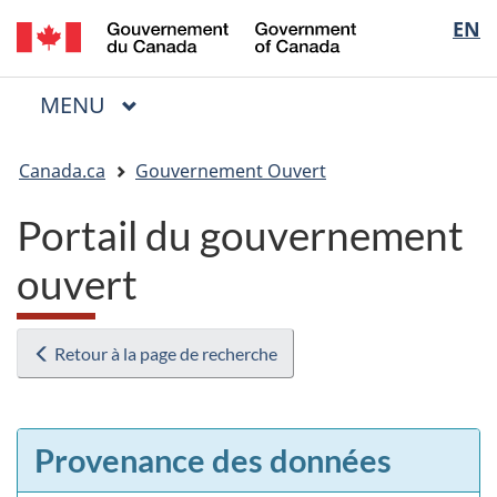
/
Sélectio
EN
Passer
Passer
Passer
Government
au
à
à
de
of
contenu
« Au
la
la
Canada
MENU
PRINCIPAL
principal
sujet
version
Menu
langue
du
HTML
Vous
gouvernement »
simplifiée
Canada.ca
Gouvernement Ouvert
êtes
ici
Portail du gouvernement
:
ouvert
Retour à la page de recherche
Provenance des données