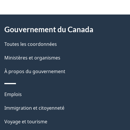
"
D
À
é
propos
Gouvernement du Canada
t
de
a
Toutes les coordonnées
ce
i
site
Ministères et organismes
l
s
À propos du gouvernement
d
e
Thèmes
Emplois
l
et
a
Immigration et citoyenneté
sujets
p
Voyage et tourisme
a