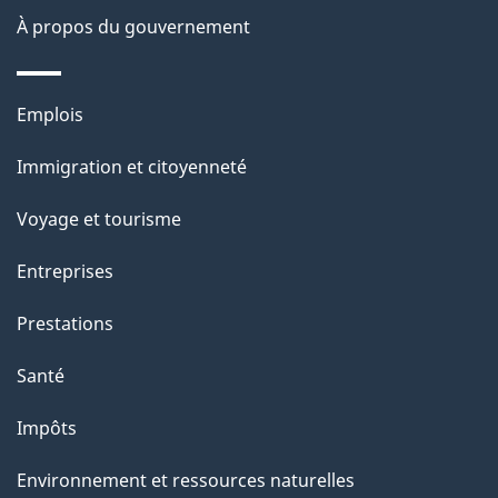
s
À propos du gouvernement
d
e
Thèmes
Emplois
l
et
a
Immigration et citoyenneté
sujets
p
Voyage et tourisme
a
g
Entreprises
e
Prestations
"
Santé
Impôts
Environnement et ressources naturelles