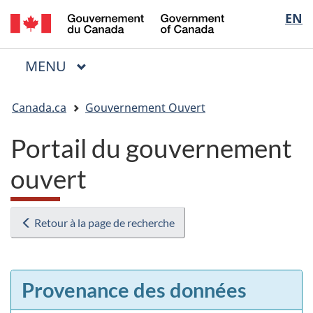
/
Sélectio
EN
Passer
Passer
Passer
Government
au
à
à
de
of
contenu
« Au
la
la
Canada
MENU
PRINCIPAL
principal
sujet
version
Menu
langue
du
HTML
Vous
gouvernement »
simplifiée
Canada.ca
Gouvernement Ouvert
êtes
ici
Portail du gouvernement
:
ouvert
Retour à la page de recherche
Provenance des données