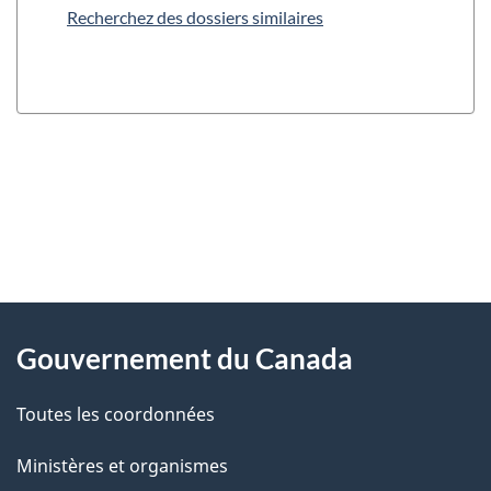
Recherchez des dossiers similaires
"
D
À
é
propos
Gouvernement du Canada
t
de
a
Toutes les coordonnées
ce
i
site
Ministères et organismes
l