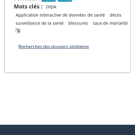
Mots clés :
IHDA
Application interactive de données de santé
décès
surveillance de la santé
blessures
taux de mortalité
Recherchez des dossiers similaires
"
D
À
é