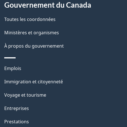
propos
Gouvernement du Canada
t
de
a
Toutes les coordonnées
ce
i
site
Ministères et organismes
l
s
À propos du gouvernement
d
e
Thèmes
Emplois
l
et
a
Immigration et citoyenneté
sujets
p
Voyage et tourisme
a
g
Entreprises
e
Prestations
"