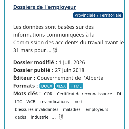
Dossiers de l'employeur
Provinciale / Territoriale
Les données sont basées sur des
informations communiquées à la
Commission des accidents du travail avant le
31 mars pour …
Dossier modifié :
1 juil. 2026
Dossier publié :
27 juin 2018
Éditeur :
Gouvernement de l'Alberta
Formats :
DOCX
XLSX
HTML
Mots clés :
COR
Certificat de reconnaissance
DI
LTC
WCB
revendications
mort
blessures invalidantes
maladies
employeurs
...
décès
industrie