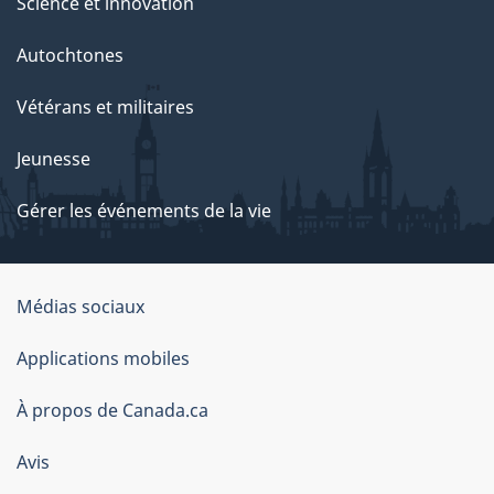
Science et innovation
Autochtones
Vétérans et militaires
Jeunesse
Gérer les événements de la vie
Organisation
Médias sociaux
du
Applications mobiles
gouvernement
du
À propos de Canada.ca
Canada
Avis