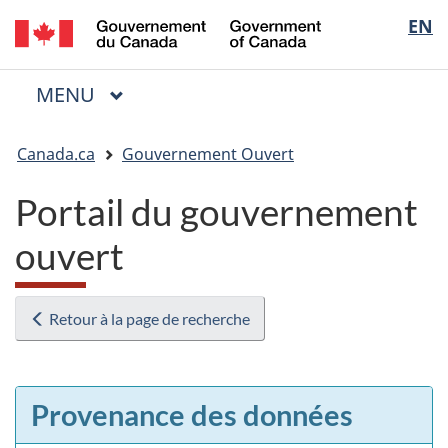
/
Sélectio
EN
Passer
Passer
Passer
Government
au
à
à
de
of
contenu
« Au
la
la
Canada
MENU
PRINCIPAL
principal
sujet
version
Menu
langue
du
HTML
Vous
gouvernement »
simplifiée
Canada.ca
Gouvernement Ouvert
êtes
ici
Portail du gouvernement
:
ouvert
Retour à la page de recherche
Provenance des données